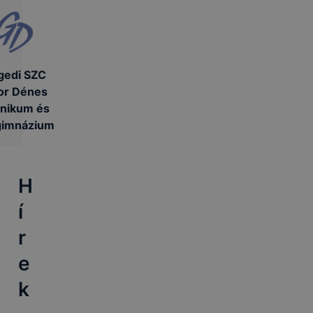
gedi SZC
or Dénes
nikum és
gimnázium
H
í
r
e
k