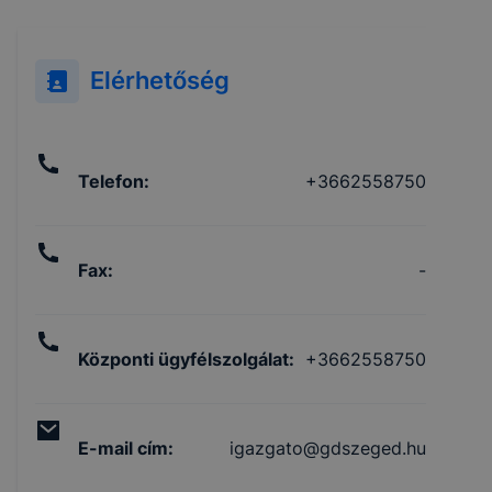
Elérhetőség
Telefon
:
+3662558750
Fax
:
-
Központi ügyfélszolgálat
:
+3662558750
E-mail cím
:
igazgato@gdszeged.hu