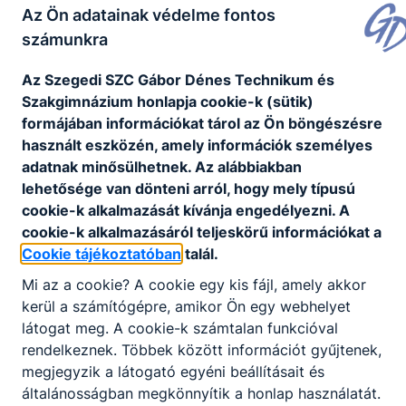
Javító- és osztályozó vizsgák
Az Ön adatainak védelme fontos
számunkra
Az Szegedi SZC Gábor Dénes Technikum és
Szakgimnázium honlapja cookie-k (sütik)
formájában információkat tárol az Ön böngészésre
használt eszközén, amely információk személyes
adatnak minősülhetnek. Az alábbiakban
lehetősége van dönteni arról, hogy mely típusú
cookie-k alkalmazását kívánja engedélyezni. A
cookie-k alkalmazásáról teljeskörű információkat a
Cookie tájékoztatóban
talál.
Mi az a cookie? A cookie egy kis fájl, amely akkor
kerül a számítógépre, amikor Ön egy webhelyet
látogat meg. A cookie-k számtalan funkcióval
rendelkeznek. Többek között információt gyűjtenek,
megjegyzik a látogató egyéni beállításait és
általánosságban megkönnyítik a honlap használatát.
KARRIER