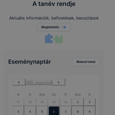
A tanév rendje
Aktuális információk, befizetések, beosztások
Megtekintés
Eseménynaptár
Mutasd mind
‹
›
2026. augusztus
H
K
Sze
Cs
P
Szo
V
27
28
29
30
31
1
2
3
4
5
6
7
8
9