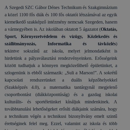
A Szegedi SZC Gábor Dénes Technikum és Szakgimnázium
a közel 1100 fős diák és 100 fős oktatói létszámával az egyik
kiemelkedő szakképző intézmény nemcsak Szegeden, hanem
a vármegyében is. Az iskolában oktatott 5 ágazatot (
Oktatás,
Sport, Környezetvédelem és vízügy, Közlekedés és
szállítmányozás, Informatika és távközlés
)
tekintve
sokszínű az iskola, melyet jelmondatként is
hirdetünk a pályaválasztási rendezvényeinken. Erősségeink
között tudhatjuk a könnyen megközelíthető épületünket, a
szlogenünk is ebből származik: „Suli a Marson!”. A sokrétű
kapcsolati rendszerünket a duális képzőhelyekkel
(Szakképzés 4.0), a matematika tantárgynál megjelenő
csoportbontást (diákközpontúság) és a gazdag iskolai
kulturális- és sportéletünket kínáljuk mindenkinek. A
továbbtanulási lehetőségeket erősíti diákjaink számára, hogy
a technikum végén a technikusi bizonyítvány emelt szintű
érettséginek felel meg. Ezzel, valamint az iskola és több