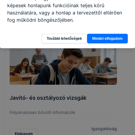
képesek honlapunk funkcióinak teljes körű
használatára, vagy a honlap a tervezettől eltérően
fog működni böngészőjében.
Hírek
További lehetőségek
Mindet elfogadom
Javító- és osztályozó vizsgák
Folyamatosan bővülő információk
Igazgatóság
Elolvasom