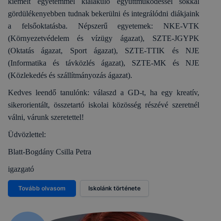
kiemelt egyetemmel kialakuló együttműködéssel sokkal
gördülékenyebben tudnak bekerülni és integrálódni diákjaink
a felsőoktatásba. Népszerű egyetemek: NKE-VTK
(Környezetvédelem és vízügy ágazat), SZTE-JGYPK
(Oktatás ágazat, Sport ágazat), SZTE-TTIK és NJE
(Informatika és távközlés ágazat), SZTE-MK és NJE
(Közlekedés és szállítmányozás ágazat).
Kedves leendő tanulónk: válaszd a GD-t, ha egy kreatív,
sikerorientált, összetartó iskolai közösség részévé szeretnél
válni, várunk szeretettel!
Üdvözlettel:
Blatt-Bogdány Csilla Petra
igazgató
Tovább olvasom
Iskolánk története