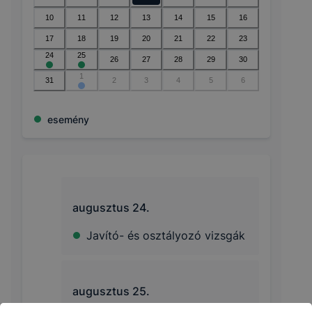
10
11
12
13
14
15
16
17
18
19
20
21
22
23
24
25
26
27
28
29
30
1
31
2
3
4
5
6
esemény
augusztus 24.
Javító- és osztályozó vizsgák
augusztus 25.