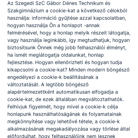
Az Szegedi SzC Gábor Dénes Technikum és
Szakgimnázium a cookie-kat a következő célokból
használja: információ gyűjtése azzal kapcsolatban,
hogyan használja Ön a honlapot -annak
felmérésével, hogy a honlap melyik részeit látogatja,
vagy használja leginkább, így megtudhatjuk, hogyan
biztosítsunk Önnek még jobb felhasználói élményt,
HELYETTESÍTÉS
ha ismét meglátogatja oldalunkat, honlap
fejlesztése. Hogyan ellenőrizheti és hogyan tudja
kikapcsolni a cookie-kat? Minden modern böngésző
engedélyezi a cookie-k beállításának a
változtatását. A legtöbb böngésző
alapértelmezettként automatikusan elfogadja a
KÖZÖSSÉGI
cookie-kat, de ezek általában megváltoztathatók.
SZOLGÁLAT
Felhívjuk figyelmét, hogy mivel a cookie-k célja
honlapunk használhatóságának és folyamatainak
megkönnyítése vagy lehetővé tétele, a cookie-k
alkalmazásának megakadályozása vagy törlése által
előfordulhat, hogy felhasználóink nem lesznek