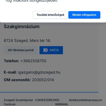
fog működni böngészőjében.
További lehetőségek
Mindet elfogadom
Szegedi SZC Gábor Dénes Technikum és
Szakgimnázium
6724 Szeged, Mars tér 14.
GD Oktatási portál
KRÉTA
Telefon:
+3662558750
E-mail:
igazgato@gdszeged.hu
OM azonosító:
203052/014
Szegedi Szakképzési
CSKIK
SZEREVI
GD
Adatkezelés
Impresszum
Centrum
WEBMAIL