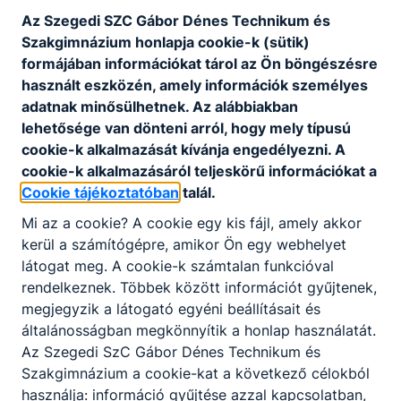
Letöltés
Az Szegedi SZC Gábor Dénes Technikum és
Szakgimnázium honlapja cookie-k (sütik)
Ped_Szakm_Prog_2025.pdf
formájában információkat tárol az Ön böngészésre
Letöltés
használt eszközén, amely információk személyes
adatnak minősülhetnek. Az alábbiakban
Szakmai_program_mellékletek.zip
lehetősége van dönteni arról, hogy mely típusú
cookie-k alkalmazását kívánja engedélyezni. A
Letöltés
cookie-k alkalmazásáról teljeskörű információkat a
Cookie tájékoztatóban
talál.
Mi az a cookie? A cookie egy kis fájl, amely akkor
kerül a számítógépre, amikor Ön egy webhelyet
látogat meg. A cookie-k számtalan funkcióval
rendelkeznek. Többek között információt gyűjtenek,
Partnereink
megjegyzik a látogató egyéni beállításait és
általánosságban megkönnyítik a honlap használatát.
Az Szegedi SzC Gábor Dénes Technikum és
Szakgimnázium a cookie-kat a következő célokból
használja: információ gyűjtése azzal kapcsolatban,