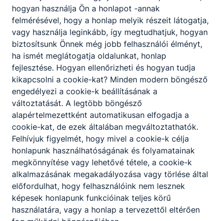
hogyan használja Ön a honlapot -annak
felmérésével, hogy a honlap melyik részeit látogatja,
vagy használja leginkább, így megtudhatjuk, hogyan
biztosítsunk Önnek még jobb felhasználói élményt,
ha ismét meglátogatja oldalunkat, honlap
fejlesztése. Hogyan ellenőrizheti és hogyan tudja
kikapcsolni a cookie-kat? Minden modern böngésző
engedélyezi a cookie-k beállításának a
változtatását. A legtöbb böngésző
alapértelmezettként automatikusan elfogadja a
cookie-kat, de ezek általában megváltoztathatók.
Felhívjuk figyelmét, hogy mivel a cookie-k célja
honlapunk használhatóságának és folyamatainak
megkönnyítése vagy lehetővé tétele, a cookie-k
alkalmazásának megakadályozása vagy törlése által
előfordulhat, hogy felhasználóink nem lesznek
képesek honlapunk funkcióinak teljes körű
használatára, vagy a honlap a tervezettől eltérően