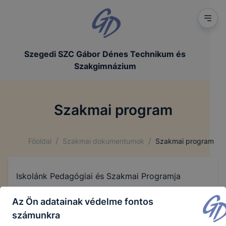
Szegedi SZC Gábor Dénes Technikum és
Szakgimnázium
Szakmai program
/
/
Főoldal
Szakmai dokumentumok
Szakmai program
Iskolánk Pedagógiai és Szakmai Programja
Az Ön adatainak védelme fontos
számunkra
Ped_Szakm_Prog_2025.docx