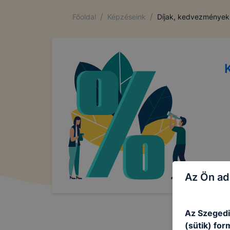
/
/
Főoldal
Képzéseink
Díjak, kedvezmények
Az Ön ad
Az Szegedi
(sütik) fo