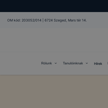
OM kód:
203052/014
|
6724 Szeged, Mars tér 14.
Rólunk
Tanulóinknak
Hírek