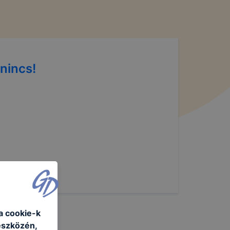
nincs!
a cookie-k
eszközén,