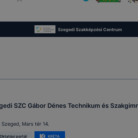
ookie-k alkalmazásának megakadályozása vagy törlése által
t, hogy felhasználóink nem lesznek képesek honlapunk fun
 használatára, vagy a honlap a tervezettől eltérően fog műk
ben.
Szegedi Szakképzési Centrum
gedi SZC Gábor Dénes Technikum és Szakgim
 Szeged, Mars tér 14.
Oktatási portál
KRÉTA