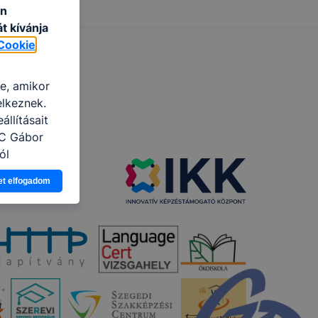
an
t kívánja
Cookie
re, amikor
elkeznek.
llításait
zC Gábor
ól
Ön a
et elfogadom
 vagy
g jobb
tése.
en modern
több
 de ezek
k célja
 lehetővé