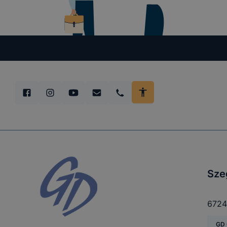
tétele, a c
előfordulha
teljes körű
böngészőjé
Sze
6724
GD 