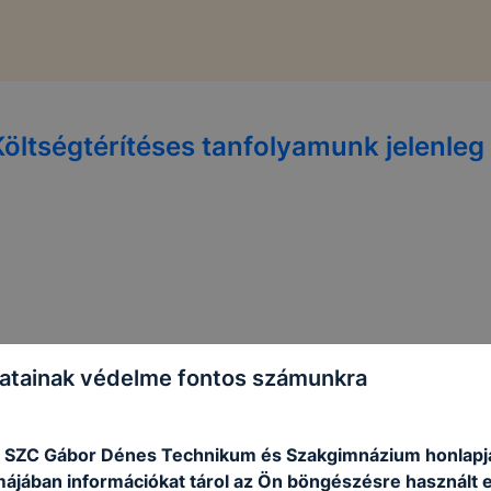
Költségtérítéses tanfolyamunk jelenleg 
atainak védelme fontos számunkra
 SZC Gábor Dénes Technikum és Szakgimnázium honlapj
rmájában információkat tárol az Ön böngészésre használt 