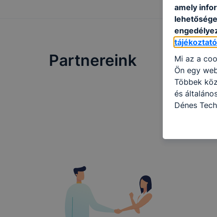
amely info
lehetősége 
engedélyez
tájékoztat
Partnereink
Mi az a coo
Ön egy web
Többek közö
és általán
Dénes Tech
használja: 
honlapot -a
használja l
felhasználó
Hogyan elle
böngésző en
böngésző a
általában m
honlapunk 