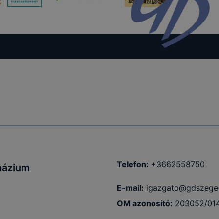
kcióinak
ödni
Telefon:
+3662558750
názium
E-mail:
igazgato@gdszege
OM azonosító:
203052/01