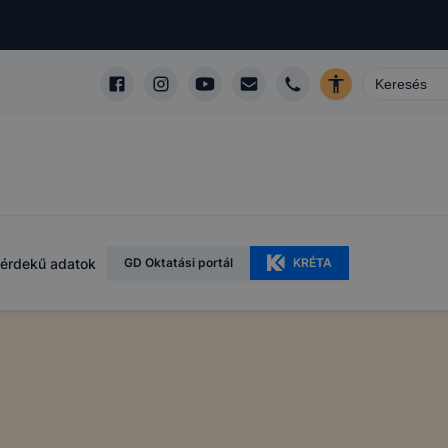
érdekű adatok
GD Oktatási portál
KRÉTA