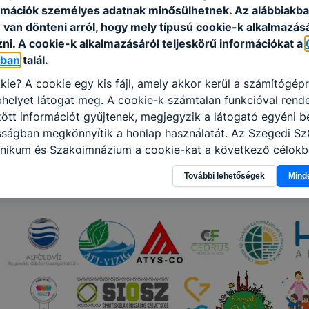
rmációk személyes adatnak minősülhetnek. Az alábbiakb
van dönteni arról, hogy mely típusú cookie-k alkalmazásá
ni. A cookie-k alkalmazásáról teljeskörű információkat a
óban
talál.
kie? A cookie egy kis fájl, amely akkor kerül a számítógép
helyet látogat meg. A cookie-k számtalan funkcióval rend
tt információt gyűjtenek, megjegyzik a látogató egyéni beá
osságban megkönnyítik a honlap használatát. Az Szegedi S
nikum és Szakgimnázium a cookie-kat a következő célokb
információ gyűjtése azzal kapcsolatban, hogyan használja 
További lehetőségek
Mind
nnak felmérésével, hogy a honlap melyik részeit látogatja,
eginkább, így megtudhatjuk, hogyan biztosítsunk Önnek mé
i élményt, ha ismét meglátogatja oldalunkat, honlap fejlesz
nőrizheti és hogyan tudja kikapcsolni a cookie-kat? Mind
gedélyezi a cookie-k beállításának a változtatását. A leg
lapértelmezettként automatikusan elfogadja a cookie-kat,
egváltoztathatók. Felhívjuk figyelmét, hogy mivel a cookie-
használhatóságának és folyamatainak megkönnyítése vagy