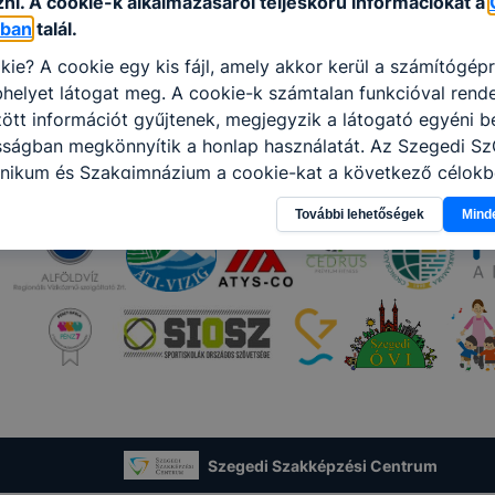
ni. A cookie-k alkalmazásáról teljeskörű információkat a
óban
talál.
kie? A cookie egy kis fájl, amely akkor kerül a számítógép
helyet látogat meg. A cookie-k számtalan funkcióval rend
tt információt gyűjtenek, megjegyzik a látogató egyéni beá
osságban megkönnyítik a honlap használatát. Az Szegedi S
nikum és Szakgimnázium a cookie-kat a következő célokb
információ gyűjtése azzal kapcsolatban, hogyan használja 
További lehetőségek
Mind
nnak felmérésével, hogy a honlap melyik részeit látogatja,
eginkább, így megtudhatjuk, hogyan biztosítsunk Önnek mé
i élményt, ha ismét meglátogatja oldalunkat, honlap fejlesz
nőrizheti és hogyan tudja kikapcsolni a cookie-kat? Mind
gedélyezi a cookie-k beállításának a változtatását. A leg
lapértelmezettként automatikusan elfogadja a cookie-kat,
egváltoztathatók. Felhívjuk figyelmét, hogy mivel a cookie-
használhatóságának és folyamatainak megkönnyítése vagy
ookie-k alkalmazásának megakadályozása vagy törlése által
t, hogy felhasználóink nem lesznek képesek honlapunk fun
Szegedi Szakképzési Centrum
 használatára, vagy a honlap a tervezettől eltérően fog műk