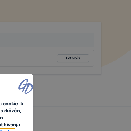
Letöltés
a cookie-k
eszközén,
an
t kívánja