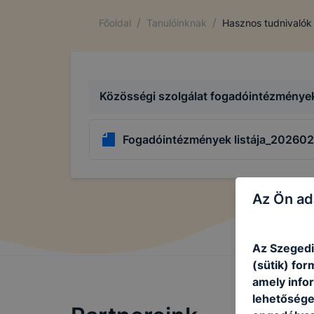
/
/
Főoldal
Tanulóinknak
Hasznos tudnivalók
Közösségi szolgálat fogadóintézmények
Fogadóintézmények listája_20260
Az Ön ad
Az Szegedi
(sütik) fo
amely info
lehetősége 