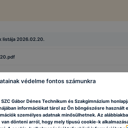
 listája 2026.02.20.
220.pdf
atainak védelme fontos számunkra
 SZC Gábor Dénes Technikum és Szakgimnázium honlapj
rmájában információkat tárol az Ön böngészésre használt 
rmációk személyes adatnak minősülhetnek. Az alábbiakb
van dönteni arról, hogy mely típusú cookie-k alkalmazásá