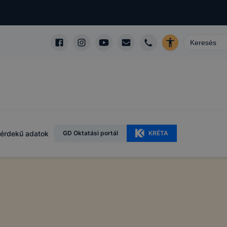
érdekű adatok
GD Oktatási portál
KRÉTA