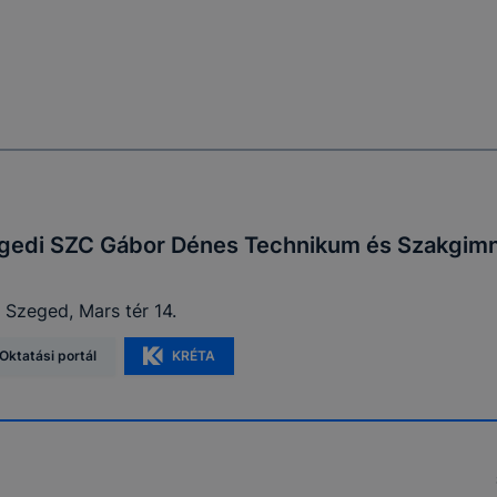
ben.
gedi SZC Gábor Dénes Technikum és Szakgim
 Szeged, Mars tér 14.
Oktatási portál
KRÉTA