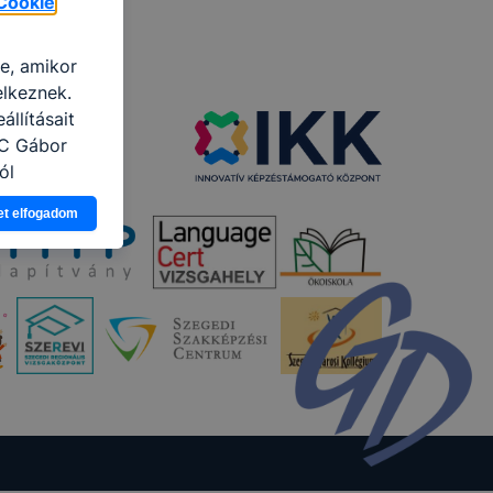
Cookie
re, amikor
elkeznek.
llításait
zC Gábor
ól
Ön a
et elfogadom
 vagy
g jobb
tése.
en modern
több
 de ezek
k célja
 lehetővé
kcióinak
ödni