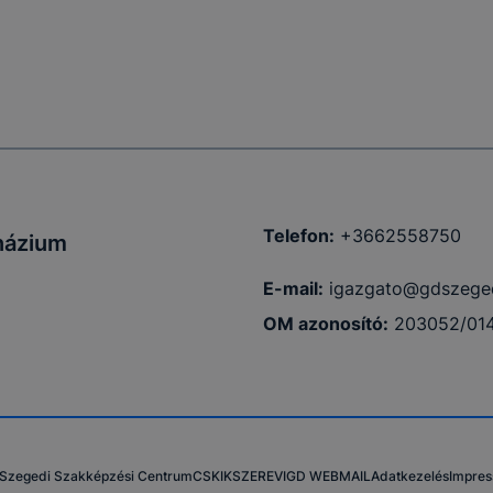
Telefon:
+3662558750
názium
E-mail:
igazgato@gdszege
OM azonosító:
203052/01
Szegedi Szakképzési Centrum
CSKIK
SZEREVI
GD WEBMAIL
Adatkezelés
Impre