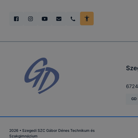
böngészőjé
Sze
6724
GD 
2026
•
Szegedi SZC Gábor Dénes Technikum és
Szakgimnázium