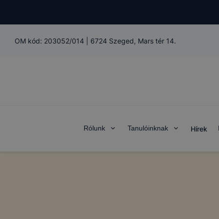
OM kód:
203052/014
|
6724 Szeged, Mars tér 14.
Rólunk
Tanulóinknak
Hírek