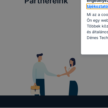
Partnereink
engedélyez
tájékoztat
Mi az a coo
Ön egy web
Többek közö
és általán
Dénes Tech
használja: 
honlapot -a
használja l
felhasználó
Hogyan elle
böngésző en
böngésző a
általában m
honlapunk 
tétele, a c
előfordulha
teljes körű