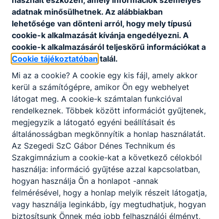
használt eszközén, amely információk személyes
adatnak minősülhetnek. Az alábbiakban
lehetősége van dönteni arról, hogy mely típusú
cookie-k alkalmazását kívánja engedélyezni. A
cookie-k alkalmazásáról teljeskörű információkat a
Cookie tájékoztatóban
talál.
Partnereink
Mi az a cookie? A cookie egy kis fájl, amely akkor
kerül a számítógépre, amikor Ön egy webhelyet
látogat meg. A cookie-k számtalan funkcióval
rendelkeznek. Többek között információt gyűjtenek,
megjegyzik a látogató egyéni beállításait és
általánosságban megkönnyítik a honlap használatát.
Az Szegedi SzC Gábor Dénes Technikum és
Szakgimnázium a cookie-kat a következő célokból
használja: információ gyűjtése azzal kapcsolatban,
hogyan használja Ön a honlapot -annak
felmérésével, hogy a honlap melyik részeit látogatja,
vagy használja leginkább, így megtudhatjuk, hogyan
biztosítsunk Önnek még jobb felhasználói élményt,