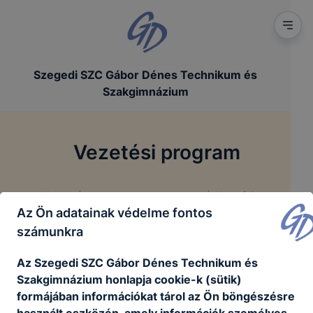
Szegedi SZC Gábor Dénes Technikum és
Szakgimnázium
Vezetési program
/
/
Főoldal
Szakmai dokumentumok
Vezetési program
Az Ön adatainak védelme fontos
számunkra
Blatt-Bogdány Csilla Petra - vezetői pályázata
Az Szegedi SZC Gábor Dénes Technikum és
BlattBogdány_Csilla_Petra_vezetői_pályázat.pdf
Szakgimnázium honlapja cookie-k (sütik)
formájában információkat tárol az Ön böngészésre
Letöltés