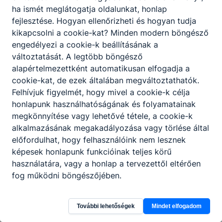
ha ismét meglátogatja oldalunkat, honlap
fejlesztése. Hogyan ellenőrizheti és hogyan tudja
kikapcsolni a cookie-kat? Minden modern böngésző
engedélyezi a cookie-k beállításának a
változtatását. A legtöbb böngésző
alapértelmezettként automatikusan elfogadja a
cookie-kat, de ezek általában megváltoztathatók.
Felhívjuk figyelmét, hogy mivel a cookie-k célja
honlapunk használhatóságának és folyamatainak
megkönnyítése vagy lehetővé tétele, a cookie-k
alkalmazásának megakadályozása vagy törlése által
előfordulhat, hogy felhasználóink nem lesznek
képesek honlapunk funkcióinak teljes körű
használatára, vagy a honlap a tervezettől eltérően
Szegedi SZC Gábor Dénes Technikum és
fog működni böngészőjében.
Szakgimnázium
További lehetőségek
Mindet elfogadom
6724 Szeged, Mars tér 14.