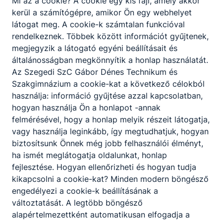
Mi az a cookie? A cookie egy kis fájl, amely akkor
kérem, ne habozzon keresni. Az ajtóm mindig
kerül a számítógépre, amikor Ön egy webhelyet
nyitva áll, és szívesen segítek a közösségünk
látogat meg. A cookie-k számtalan funkcióval
jólétének előmozdításában. Elérhetőségem:
rendelkeznek. Többek között információt gyűjtenek,
torokabraham@gmail.com
megjegyzik a látogató egyéni beállításait és
általánosságban megkönnyítik a honlap használatát.
Az Szegedi SzC Gábor Dénes Technikum és
Szakgimnázium a cookie-kat a következő célokból
használja: információ gyűjtése azzal kapcsolatban,
hogyan használja Ön a honlapot -annak
felmérésével, hogy a honlap melyik részeit látogatja,
vagy használja leginkább, így megtudhatjuk, hogyan
Partnereink
biztosítsunk Önnek még jobb felhasználói élményt,
ha ismét meglátogatja oldalunkat, honlap
fejlesztése. Hogyan ellenőrizheti és hogyan tudja
kikapcsolni a cookie-kat? Minden modern böngésző
engedélyezi a cookie-k beállításának a
változtatását. A legtöbb böngésző
alapértelmezettként automatikusan elfogadja a