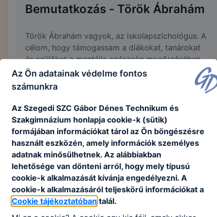
Bemutatkozás - Török Ábrahám
Török Ábrahám vagyok, az iskolapszichológus. A
célom, hogy támogassam a diákokat, tanárokat
és szülőket a mentális egészség megőrzésében
és fejlesztésében. Pszichológusi végzettségemet
Az Ön adatainak védelme fontos
a Szegedi Tudományegyetemen és a Debreceni
számunkra
egyetemen szereztem. Munkám során arra
törekszem, hogy egy biztonságos és támogató
Az Szegedi SZC Gábor Dénes Technikum és
légkört biztosítsak, ahol a diákok szabadon
Szakgimnázium honlapja cookie-k (sütik)
megoszthatják érzéseiket és kérdéseiket. Segítek
formájában információkat tárol az Ön böngészésre
a tanulmányi nehézségek, szociális problémák és
használt eszközén, amely információk személyes
személyes kihívások kezelésében, egyéni
adatnak minősülhetnek. Az alábbiakban
igényekre szabott tanácsadással és csoportos
lehetősége van dönteni arról, hogy mely típusú
foglalkozásokkal. Fontos számomra a tanárok és
cookie-k alkalmazását kívánja engedélyezni. A
a szülők bevonása is, hiszen közösen tehetünk a
cookie-k alkalmazásáról teljeskörű információkat a
legtöbbet a gyerekek fejlődéséért. Ha bármilyen
Cookie tájékoztatóban
talál.
kérdése van, vagy támogatásra van szüksége,