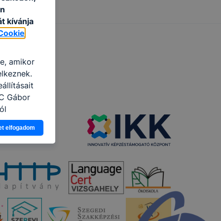
an
t kívánja
Cookie
re, amikor
elkeznek.
llításait
zC Gábor
ól
Ön a
et elfogadom
 vagy
g jobb
tése.
en modern
több
 de ezek
k célja
 lehetővé