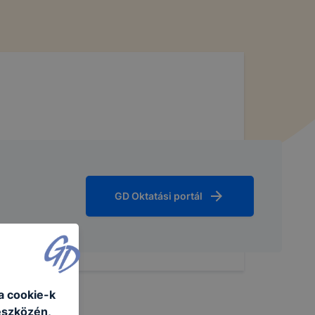
GD Oktatási portál
a cookie-k
eszközén,