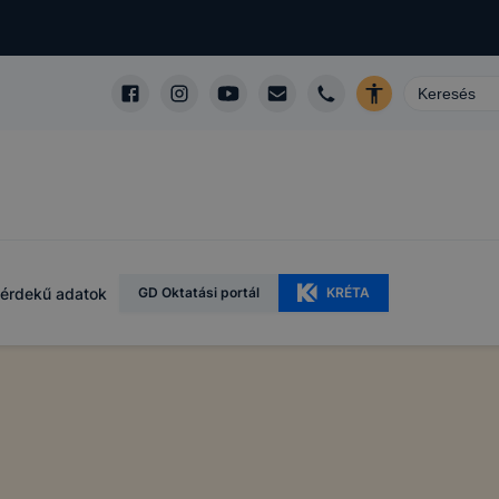
érdekű adatok
GD Oktatási portál
KRÉTA