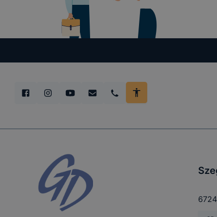
tétele, a c
előfordulha
teljes körű
böngészőjé
Sze
6724