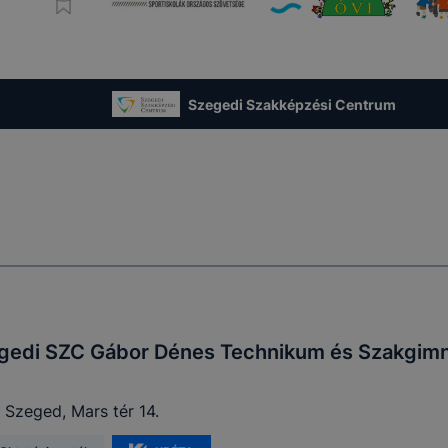
ookie-k alkalmazásának megakadályozása vagy törlése által
t, hogy felhasználóink nem lesznek képesek honlapunk fun
 használatára, vagy a honlap a tervezettől eltérően fog műk
ben.
Szegedi Szakképzési Centrum
gedi SZC Gábor Dénes Technikum és Szakgim
 Szeged, Mars tér 14.