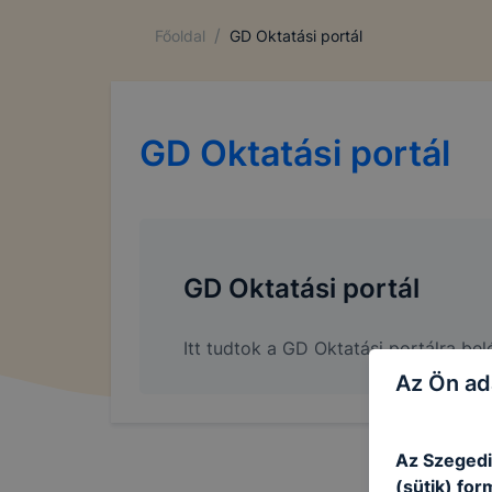
/
Főoldal
GD Oktatási portál
GD Oktatási portál
GD Oktatási portál
Itt tudtok a GD Oktatási portálra bel
Az Ön ad
Az Szegedi
(sütik) fo