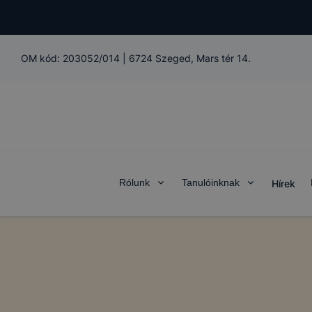
OM kód:
203052/014
|
6724 Szeged, Mars tér 14.
Rólunk
Tanulóinknak
Hírek