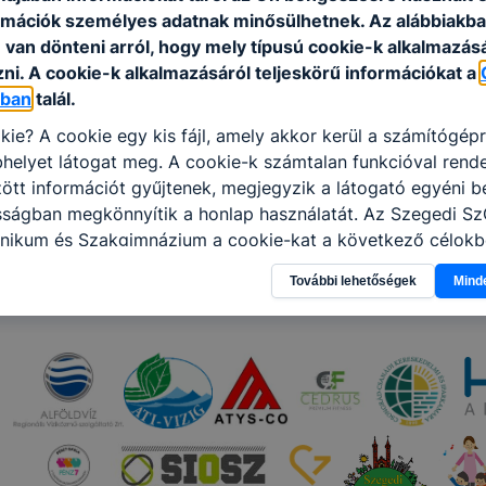
rmációk személyes adatnak minősülhetnek. Az alábbiakb
van dönteni arról, hogy mely típusú cookie-k alkalmazásá
ni. A cookie-k alkalmazásáról teljeskörű információkat a
óban
talál.
kie? A cookie egy kis fájl, amely akkor kerül a számítógép
helyet látogat meg. A cookie-k számtalan funkcióval rend
tt információt gyűjtenek, megjegyzik a látogató egyéni beá
osságban megkönnyítik a honlap használatát. Az Szegedi S
nikum és Szakgimnázium a cookie-kat a következő célokb
információ gyűjtése azzal kapcsolatban, hogyan használja 
További lehetőségek
Mind
nnak felmérésével, hogy a honlap melyik részeit látogatja,
eginkább, így megtudhatjuk, hogyan biztosítsunk Önnek mé
i élményt, ha ismét meglátogatja oldalunkat, honlap fejlesz
nőrizheti és hogyan tudja kikapcsolni a cookie-kat? Mind
gedélyezi a cookie-k beállításának a változtatását. A leg
lapértelmezettként automatikusan elfogadja a cookie-kat,
egváltoztathatók. Felhívjuk figyelmét, hogy mivel a cookie-
használhatóságának és folyamatainak megkönnyítése vagy