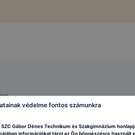
épni.
atainak védelme fontos számunkra
 SZC Gábor Dénes Technikum és Szakgimnázium honlapj
rmájában információkat tárol az Ön böngészésre használt 