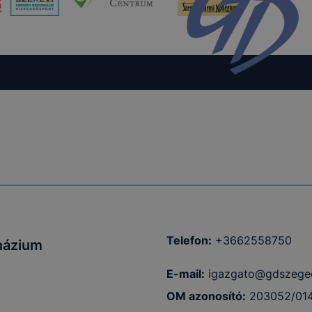
kcióinak
ödni
Telefon:
+3662558750
názium
E-mail:
igazgato@gdszege
OM azonosító:
203052/01