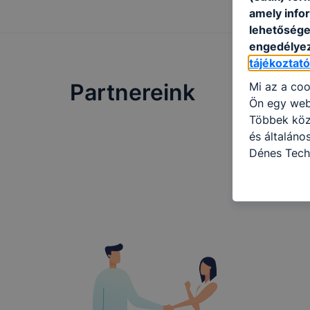
amely info
lehetősége 
engedélyez
tájékoztat
Partnereink
Mi az a coo
Ön egy web
Többek közö
és általán
Dénes Tech
használja: 
honlapot -a
használja l
felhasználó
Hogyan elle
böngésző en
böngésző a
általában m
honlapunk 