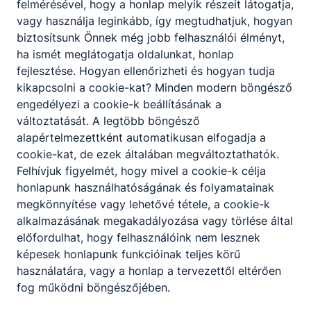
felmérésével, hogy a honlap melyik részeit látogatja,
vagy használja leginkább, így megtudhatjuk, hogyan
biztosítsunk Önnek még jobb felhasználói élményt,
ha ismét meglátogatja oldalunkat, honlap
fejlesztése. Hogyan ellenőrizheti és hogyan tudja
kikapcsolni a cookie-kat? Minden modern böngésző
engedélyezi a cookie-k beállításának a
változtatását. A legtöbb böngésző
alapértelmezettként automatikusan elfogadja a
cookie-kat, de ezek általában megváltoztathatók.
Felhívjuk figyelmét, hogy mivel a cookie-k célja
honlapunk használhatóságának és folyamatainak
megkönnyítése vagy lehetővé tétele, a cookie-k
alkalmazásának megakadályozása vagy törlése által
előfordulhat, hogy felhasználóink nem lesznek
képesek honlapunk funkcióinak teljes körű
használatára, vagy a honlap a tervezettől eltérően
fog működni böngészőjében.