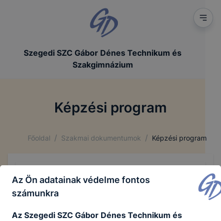
Szegedi SZC Gábor Dénes Technikum és
Szakgimnázium
Képzési program
/
/
Főoldal
Szakmai dokumentumok
Képzési program
Az Ön adatainak védelme fontos
A tantárgyi menetrendet, azaz a képzésekhez
tartózó tantárgyak sajátosságait (adott
számunkra
évfolyamon a konkrét tárgyak heti óraszámai,
Az Szegedi SZC Gábor Dénes Technikum és
illetve hetente hány napot töltenek ÁKK-