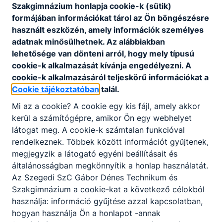
Szakgimnázium honlapja cookie-k (sütik)
ban/duális képzőnél/tanműhelyben a tanulók,
formájában információkat tárol az Ön böngészésre
illetve egy-egy projekt esetén milyen heti
használt eszközén, amely információk személyes
vagy napi bontásban zajlik az oktatás)
adatnak minősülhetnek. Az alábbiakban
iskolánk Szakmai programja tartalmazza.
lehetősége van dönteni arról, hogy mely típusú
cookie-k alkalmazását kívánja engedélyezni. A
cookie-k alkalmazásáról teljeskörű információkat a
Cookie tájékoztatóban
talál.
Mi az a cookie? A cookie egy kis fájl, amely akkor
kerül a számítógépre, amikor Ön egy webhelyet
Partnereink
látogat meg. A cookie-k számtalan funkcióval
rendelkeznek. Többek között információt gyűjtenek,
megjegyzik a látogató egyéni beállításait és
általánosságban megkönnyítik a honlap használatát.
Az Szegedi SzC Gábor Dénes Technikum és
Szakgimnázium a cookie-kat a következő célokból
használja: információ gyűjtése azzal kapcsolatban,
hogyan használja Ön a honlapot -annak