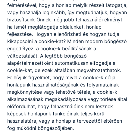
felmérésével, hogy a honlap melyik részeit látogatja,
vagy használja leginkább, így megtudhatjuk, hogyan
biztosítsunk Önnek még jobb felhasználói élményt,
ha ismét meglátogatja oldalunkat, honlap
fejlesztése. Hogyan ellenőrizheti és hogyan tudja
kikapcsolni a cookie-kat? Minden modern böngésző
engedélyezi a cookie-k beállításának a
változtatását. A legtöbb böngésző
alapértelmezettként automatikusan elfogadja a
cookie-kat, de ezek általában megváltoztathatók.
Felhívjuk figyelmét, hogy mivel a cookie-k célja
honlapunk használhatóságának és folyamatainak
megkönnyítése vagy lehetővé tétele, a cookie-k
alkalmazásának megakadályozása vagy törlése által
előfordulhat, hogy felhasználóink nem lesznek
képesek honlapunk funkcióinak teljes körű
használatára, vagy a honlap a tervezettől eltérően
fog működni böngészőjében.