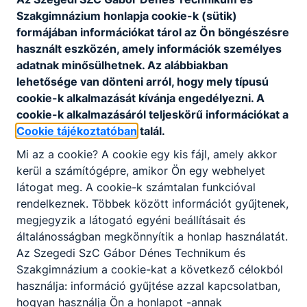
Szakgimnázium honlapja cookie-k (sütik)
formájában információkat tárol az Ön böngészésre
Eljárásrend bántalmazás eseteinek
használt eszközén, amely információk személyes
kivizsgálására.pdf
adatnak minősülhetnek. Az alábbiakban
lehetősége van dönteni arról, hogy mely típusú
Letöltés
cookie-k alkalmazását kívánja engedélyezni. A
cookie-k alkalmazásáról teljeskörű információkat a
Cookie tájékoztatóban
talál.
Mi az a cookie? A cookie egy kis fájl, amely akkor
kerül a számítógépre, amikor Ön egy webhelyet
látogat meg. A cookie-k számtalan funkcióval
Partnereink
rendelkeznek. Többek között információt gyűjtenek,
megjegyzik a látogató egyéni beállításait és
általánosságban megkönnyítik a honlap használatát.
Az Szegedi SzC Gábor Dénes Technikum és
Szakgimnázium a cookie-kat a következő célokból
használja: információ gyűjtése azzal kapcsolatban,
hogyan használja Ön a honlapot -annak