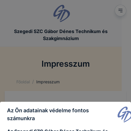
Szegedi SZC Gábor Dénes Technikum és
Szakgimnázium
Impresszum
/
Főoldal
Impresszum
A fenntartó adatai
Az Ön adatainak védelme fontos
Név: Szegedi Szakképzési Centrum
számunkra
Cím:
6725 Szeged, Kálvária sgt. 84-86.
Postai levelezési cím:
6725 Szeged, Kálvária