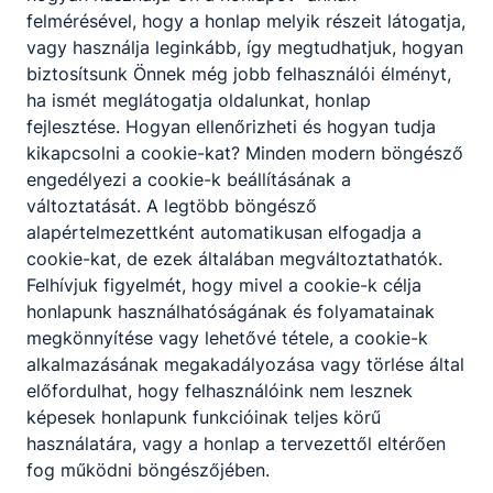
felmérésével, hogy a honlap melyik részeit látogatja,
vagy használja leginkább, így megtudhatjuk, hogyan
biztosítsunk Önnek még jobb felhasználói élményt,
ha ismét meglátogatja oldalunkat, honlap
fejlesztése. Hogyan ellenőrizheti és hogyan tudja
kikapcsolni a cookie-kat? Minden modern böngésző
engedélyezi a cookie-k beállításának a
változtatását. A legtöbb böngésző
alapértelmezettként automatikusan elfogadja a
cookie-kat, de ezek általában megváltoztathatók.
Felhívjuk figyelmét, hogy mivel a cookie-k célja
honlapunk használhatóságának és folyamatainak
megkönnyítése vagy lehetővé tétele, a cookie-k
alkalmazásának megakadályozása vagy törlése által
előfordulhat, hogy felhasználóink nem lesznek
képesek honlapunk funkcióinak teljes körű
használatára, vagy a honlap a tervezettől eltérően
fog működni böngészőjében.