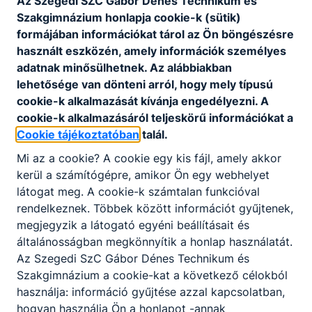
Az Szegedi SZC Gábor Dénes Technikum és
sgt. 84-86.
Szakgimnázium honlapja cookie-k (sütik)
OM azonosító: 203052
formájában információkat tárol az Ön böngészésre
Adószám: 15832142-02-06
használt eszközén, amely információk személyes
E-mail cím:
foigazgato@szakkepzesszeged.hu
adatnak minősülhetnek. Az alábbiakban
Telefonszám:
lehetősége van dönteni arról, hogy mely típusú
+36 62 554 560
cookie-k alkalmazását kívánja engedélyezni. A
cookie-k alkalmazásáról teljeskörű információkat a
Cookie tájékoztatóban
talál.
Mi az a cookie? A cookie egy kis fájl, amely akkor
kerül a számítógépre, amikor Ön egy webhelyet
látogat meg. A cookie-k számtalan funkcióval
Partnereink
rendelkeznek. Többek között információt gyűjtenek,
megjegyzik a látogató egyéni beállításait és
általánosságban megkönnyítik a honlap használatát.
Az Szegedi SzC Gábor Dénes Technikum és
Szakgimnázium a cookie-kat a következő célokból
használja: információ gyűjtése azzal kapcsolatban,
hogyan használja Ön a honlapot -annak