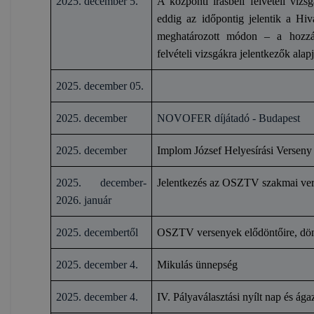
2025. december 5.
A központi írásbeli felvételi viz
eddig az időpontig jelentik a Hiv
meghatározott módon – a hozzáj
felvételi vizsgákra jelentkezők alap
2025. december 05.
2025. december
NOVOFER díjátadó - Budapest
2025. december
Implom József Helyesírási Verseny
2025. december-
Jelentkezés az OSZTV szakmai ve
2026. január
2025. decembertől
OSZTV versenyek elődöntőire, dönt
2025. december 4.
Mikulás ünnepség
2025. december 4.
IV. Pályaválasztási nyílt nap és ága