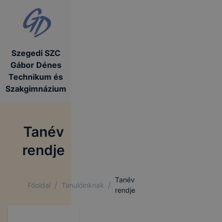
Szegedi SZC
Gábor Dénes
Technikum és
Szakgimnázium
Tanév
rendje
Tanév
/
/
Főoldal
Tanulóinknak
rendje