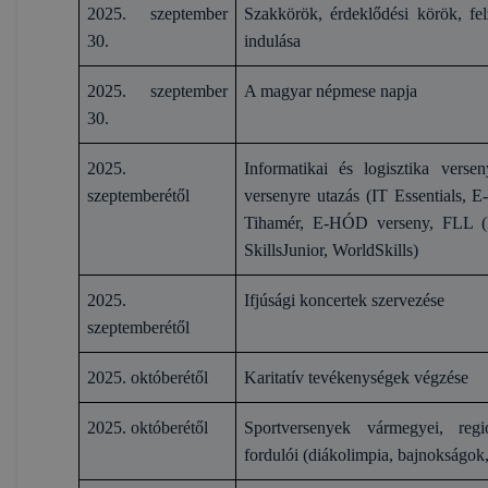
2025. szeptember
Szakkörök, érdeklődési körök, fel
30.
indulása
2025. szeptember
A magyar népmese napja
30.
2025.
Informatikai és logisztika verse
szeptemberétől
versenyre utazás (IT Essentials,
Tihamér, E-HÓD verseny, FLL 
SkillsJunior, WorldSkills)
2025.
Ifjúsági koncertek szervezése
szeptemberétől
2025. októberétől
Karitatív tevékenységek végzése
2025. októberétől
Sportversenyek vármegyei, regio
fordulói (diákolimpia, bajnokságok,