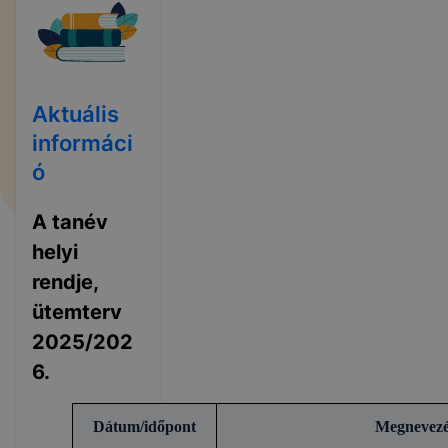
Aktuális
informáci
ó
A tanév
helyi
rendje,
ütemterv
2025/202
6.
Dátum/időpont
Megnevezé