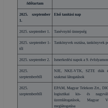
/időtartam
2025. szeptember
Első tanítási nap
1.
2025. szeptember 1.
Tanévnyitó ünnepség
2025. szeptember 1-
Tankönyvek osztása, tankönyvek p
től
2025. szeptember 2.
Ismerkedési napok a 9. évfolyamo
2025.
NJE, NKE-VTK, SZTE diák és o
szeptemberétől
szakmai látogatások
2025.
EPAM, Magyar Telekom Zrt., DIG
szeptemberétől
logisztikai kis- és nagyvá
üzemlátogatások, Magyar Va
meglátogatása