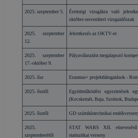
2025. szeptember 5.
Érettségi vizsgákra való jelentk
október-novemberi vizsgaidőszak
2025. szeptember
Jelentkezés az OKTV-re
12.
2025. szeptember
Pályaválasztást megalapozó kompet
17.-október 9.
2025. ősz
Erasmus+ projektlátogatások - Ro
2025. ősztől
Együttműködési egyeztetések eg
(Kecskemét, Baja, Szolnok, Budape
2025. ősztől
GD számítástechnikai emlékverseny
2025.
STAT WARS XII. elnevezésű o
szeptemberétől
statisztikai verseny