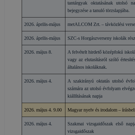
tantárgyak oktatásának utolsó na
bejegyzése a tanuló törzslapjába.
2026. április-május
metALCOM Zrt. – távközlési verse
2026. április-május
SZC-s Horgászverseny iskolák rész
2026. május 8.
A felvételt hirdető középfokú iskol
vagy az elutasításról szóló értesít
általános iskoláknak.
2026. május 4.
A szakirányú oktatás utolsó évfol
számára az utolsó évfolyam elvégz
kiállításának napja
2026. május 4. 9.00
Magyar nyelv és irodalom – írásbeli
2026. május 4.
Szakmai vizsgaidőszak első napj
vizsgaidőszak