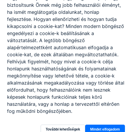
biztosítsunk Önnek még jobb felhasználói élményt,
A szünet előtti
ha ismét meglátogatja oldalunkat, honlap
utolsó tanítási
fejlesztése. Hogyan ellenőrizheti és hogyan tudja
nap 2025.
kikapcsolni a cookie-kat? Minden modern böngésző
október 22.
engedélyezi a cookie-k beállításának a
(szerda), a szünet
változtatását. A legtöbb böngésző
utáni első tanítási
alapértelmezettként automatikusan elfogadja a
nap 2025.
cookie-kat, de ezek általában megváltoztathatók.
november 3.
Felhívjuk figyelmét, hogy mivel a cookie-k célja
(hétfő).
honlapunk használhatóságának és folyamatainak
megkönnyítése vagy lehetővé tétele, a cookie-k
Téli szünet:
alkalmazásának megakadályozása vagy törlése által
2025. december
előfordulhat, hogy felhasználóink nem lesznek
20.– 2026. január
képesek honlapunk funkcióinak teljes körű
4.
használatára, vagy a honlap a tervezettől eltérően
A szünet előtti
fog működni böngészőjében.
utolsó tanítási
nap 2025.
További lehetőségek
Mindet elfogadom
december 19.