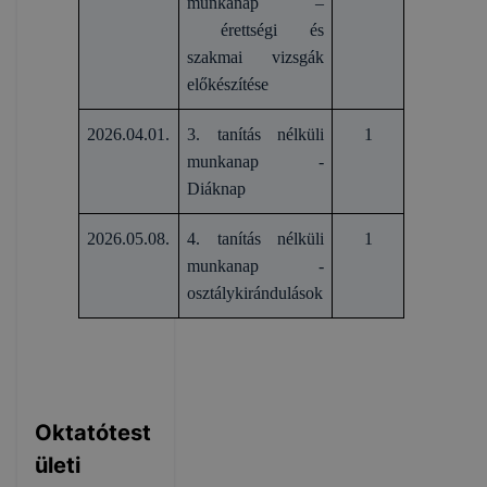
munkanap –
érettségi és
szakmai vizsgák
előkészítése
2026.04.01.
3. tanítás nélküli
1
munkanap -
Diáknap
2026.05.08.
4. tanítás nélküli
1
munkanap -
osztálykirándulások
Oktatótest
ületi