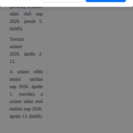
(péntek), a szünet
utáni első nap
2026. január 5.
(hétfő).
Tavaszi
szünet:
2026. április 2-
12.
A szünet előtti
utolsó tanítási
nap 2026. április
1. (szerda), a
szünet utáni első
tanítási nap 2026.
április 13. (hétfő).