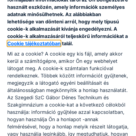
első féléve 2026.
használt eszközén, amely információk személyes
január 23-ig tart.
adatnak minősülhetnek. Az alábbiakban
Az iskolák 2026.
lehetősége van dönteni arról, hogy mely típusú
január 30-ig
cookie-k alkalmazását kívánja engedélyezni. A
cookie-k alkalmazásáról teljeskörű információkat a
értesítik a
Cookie tájékoztatóban
talál.
tanulókat, ill.
szüleiket az első
Mi az a cookie? A cookie egy kis fájl, amely akkor
félévben elért
kerül a számítógépre, amikor Ön egy webhelyet
tanulmányi
látogat meg. A cookie-k számtalan funkcióval
eredményekről.
rendelkeznek. Többek között információt gyűjtenek,
megjegyzik a látogató egyéni beállításait és
általánosságban megkönnyítik a honlap használatát.
Tanítási
Az Szegedi SzC Gábor Dénes Technikum és
Szakgimnázium a cookie-kat a következő célokból
szünetek
használja: információ gyűjtése azzal kapcsolatban,
Őszi szünet:
hogyan használja Ön a honlapot -annak
2025. október
felmérésével, hogy a honlap melyik részeit látogatja,
23-november 2.
vagy használja leginkább, így megtudhatjuk, hogyan