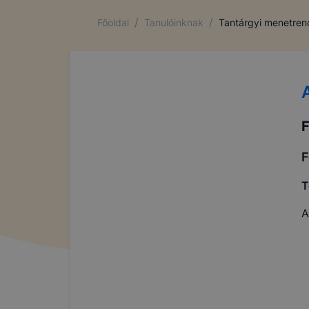
/
/
Főoldal
Tanulóinknak
Tantárgyi menetre
F
F
T
A