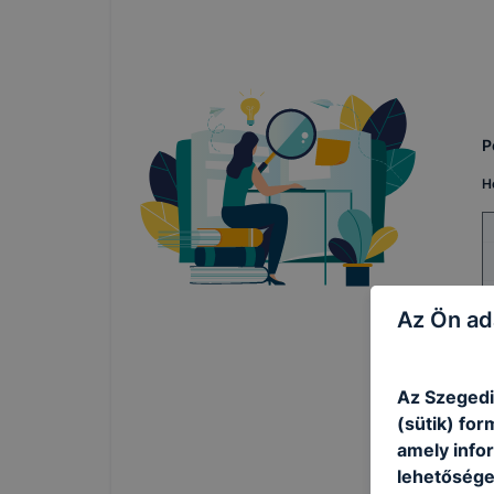
P
H
Az Ön ad
Az Szegedi
(sütik) fo
amely info
lehetősége 