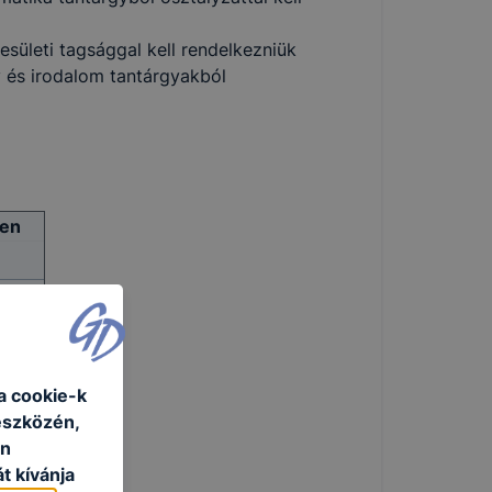
esületi tagsággal kell rendelkezniük
 és irodalom tantárgyakból
en
a cookie-k
eszközén,
an
t kívánja