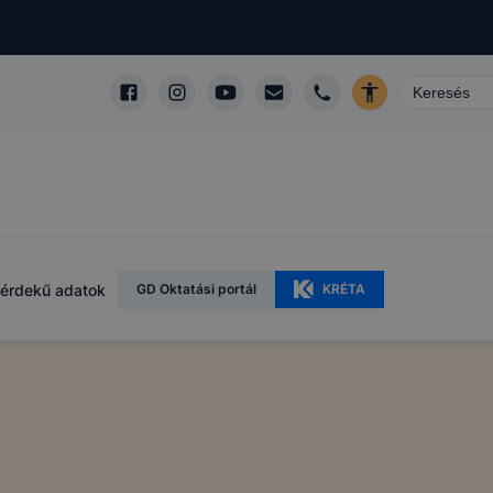
érdekű adatok
GD Oktatási portál
KRÉTA
k