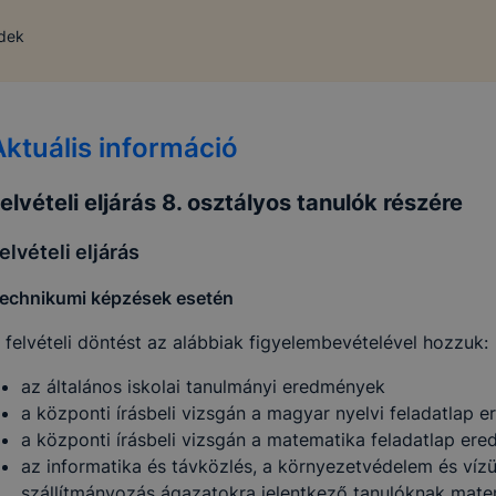
ndek
Aktuális információ
elvételi eljárás 8. osztályos tanulók részére
elvételi eljárás
echnikumi képzések esetén
 felvételi döntést az alábbiak figyelembevételével hozzuk:
az általános iskolai tanulmányi eredmények
a központi írásbeli vizsgán a magyar nyelvi feladatlap 
a központi írásbeli vizsgán a matematika feladatlap e
az informatika és távközlés, a környezetvédelem és víz
szállítmányozás ágazatokra jelentkező tanulóknak matem