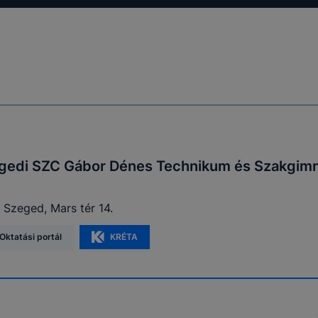
gedi SZC Gábor Dénes Technikum és Szakgim
 Szeged, Mars tér 14.
Oktatási portál
KRÉTA