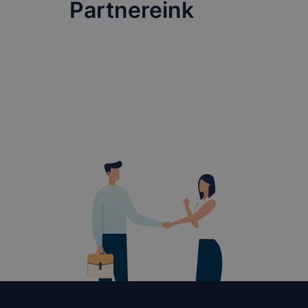
teljes körű
Partnereink
böngészőjé