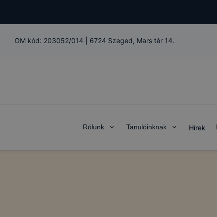
OM kód:
203052/014
|
6724 Szeged, Mars tér 14.
Rólunk
Tanulóinknak
Hírek