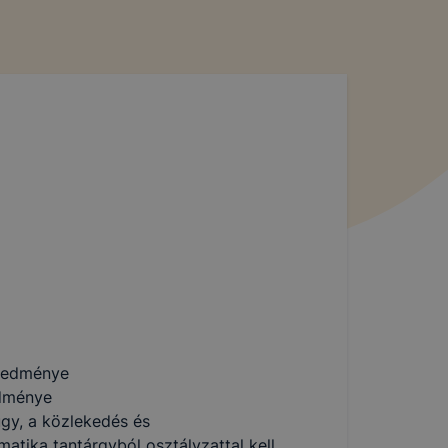
eredménye
redménye
ügy, a közlekedés és
atika tantárgyból osztályzattal kell