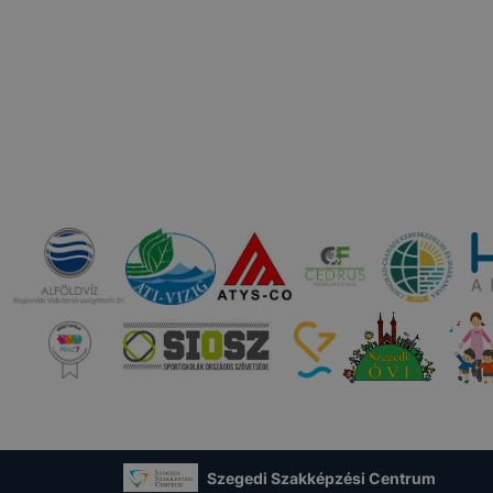
 használatára, vagy a honlap a tervezettől eltérően fog műk
ben.
Szegedi Szakképzési Centrum