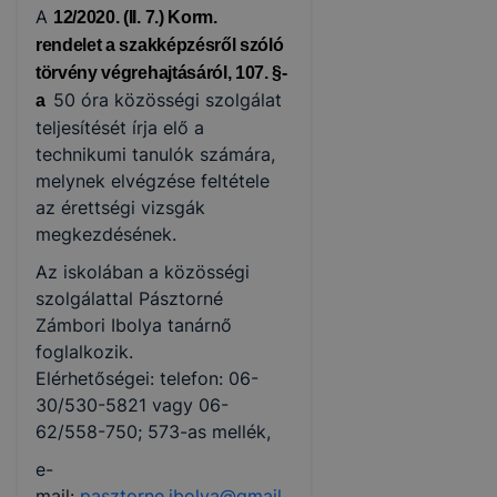
A
12/2020. (II. 7.) Korm.
rendelet
a szakképzésről szóló
törvény
végrehajtásáról, 107. §-
50 óra közösségi szolgálat
a
teljesítését írja elő a
technikumi tanulók számára,
melynek elvégzése feltétele
az érettségi vizsgák
megkezdésének.
Az iskolában a közösségi
szolgálattal Pásztorné
Zámbori Ibolya tanárnő
foglalkozik.
Elérhetőségei: telefon: 06-
30/530-5821 vagy 06-
62/558-750; 573-as mellék,
e-
mail:
pasztorne.ibolya@gmail.