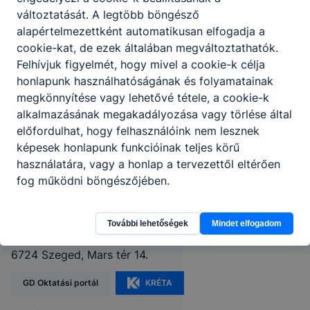
változtatását. A legtöbb böngésző
alapértelmezettként automatikusan elfogadja a
cookie-kat, de ezek általában megváltoztathatók.
Felhívjuk figyelmét, hogy mivel a cookie-k célja
honlapunk használhatóságának és folyamatainak
megkönnyítése vagy lehetővé tétele, a cookie-k
alkalmazásának megakadályozása vagy törlése által
előfordulhat, hogy felhasználóink nem lesznek
képesek honlapunk funkcióinak teljes körű
használatára, vagy a honlap a tervezettől eltérően
Szegedi SZC Gábor Dénes
fog működni böngészőjében.
Technikum és
Szakgimnázium
További lehetőségek
Mindet elfogadom
6724 Szeged, Mars tér 14.
GD Oktatási portál
KRÉTA