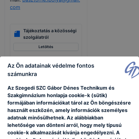
com
Tájékoztatás a közösségi
szolgálatról
Letöltés
Fogadóintézmények
Az Ön adatainak védelme fontos
listája 2026. 06. 09.
számunkra
Letöltés
Az Szegedi SZC Gábor Dénes Technikum és
Szakgimnázium honlapja cookie-k (sütik)
formájában információkat tárol az Ön böngészésre
használt eszközén, amely információk személyes
adatnak minősülhetnek. Az alábbiakban
lehetősége van dönteni arról, hogy mely típusú
Partnereink
cookie-k alkalmazását kívánja engedélyezni. A