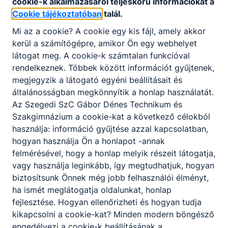
cookie-k alkalmazásáról teljeskörű információkat a
Cookie tájékoztatóban
talál.
Mi az a cookie? A cookie egy kis fájl, amely akkor
kerül a számítógépre, amikor Ön egy webhelyet
látogat meg. A cookie-k számtalan funkcióval
rendelkeznek. Többek között információt gyűjtenek,
megjegyzik a látogató egyéni beállításait és
általánosságban megkönnyítik a honlap használatát.
Az Szegedi SzC Gábor Dénes Technikum és
Szakgimnázium a cookie-kat a következő célokból
használja: információ gyűjtése azzal kapcsolatban,
hogyan használja Ön a honlapot -annak
felmérésével, hogy a honlap melyik részeit látogatja,
vagy használja leginkább, így megtudhatjuk, hogyan
biztosítsunk Önnek még jobb felhasználói élményt,
ha ismét meglátogatja oldalunkat, honlap
fejlesztése. Hogyan ellenőrizheti és hogyan tudja
kikapcsolni a cookie-kat? Minden modern böngésző
engedélyezi a cookie-k beállításának a