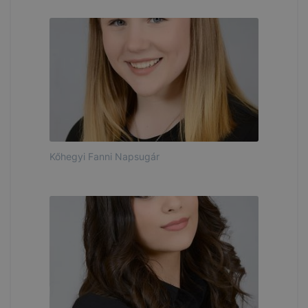
Kőhegyi Fanni Napsugár