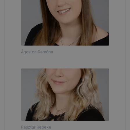
Ágoston Ramóna
Pásztor Rebeka