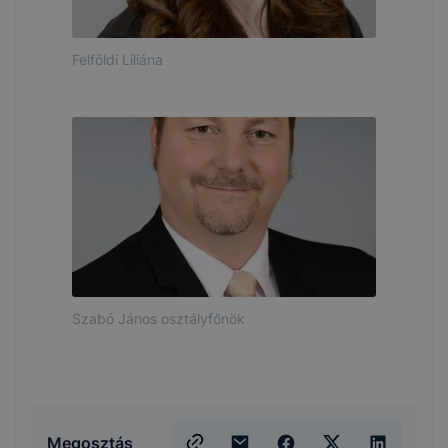
Felföldi Liliána
Szabó János osztályfőnök
Megosztás