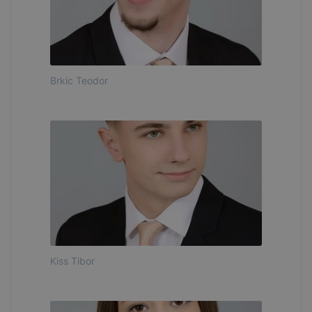
Brkic Teodor
Kiss Tibor