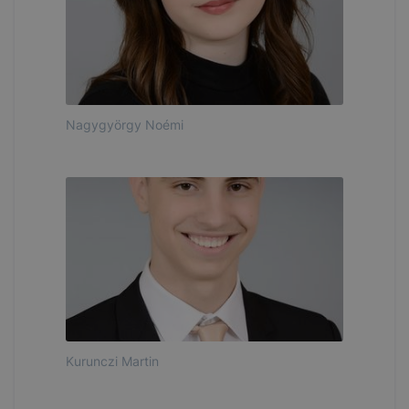
Nagygyörgy Noémi
Kurunczi Martin