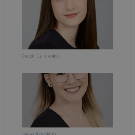
Deczki Csilla Anikó
Hegykői Boglárka