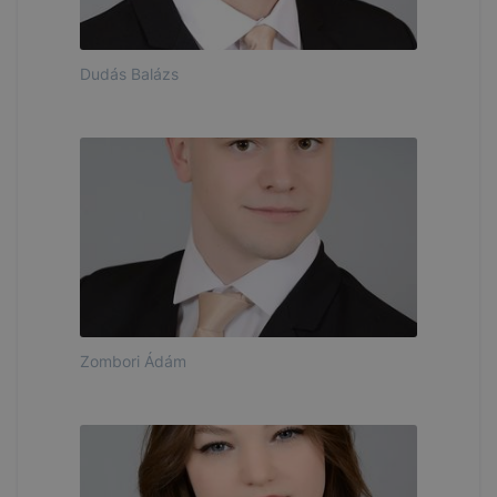
Dudás Balázs
Zombori Ádám