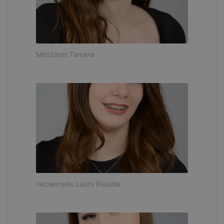
Mészáros Tamara
Vecsernyés Laura Klaudia