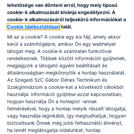
lehetősége van dönteni arról, hogy mely típusú
cookie-k alkalmazását kívánja engedélyezni. A
cookie-k alkalmazásáról teljeskörű információkat a
Cookie tájékoztatóban
Konkoly Zsuzsanna
talál.
Mi az a cookie? A cookie egy kis fájl, amely akkor
kerül a számítógépre, amikor Ön egy webhelyet
látogat meg. A cookie-k számtalan funkcióval
rendelkeznek. Többek között információt gyűjtenek,
megjegyzik a látogató egyéni beállításait és
általánosságban megkönnyítik a honlap használatát.
Az Szegedi SzC Gábor Dénes Technikum és
Szakgimnázium a cookie-kat a következő célokból
használja: információ gyűjtése azzal kapcsolatban,
hogyan használja Ön a honlapot -annak
Szalma Rádha Lívia
felmérésével, hogy a honlap melyik részeit látogatja,
vagy használja leginkább, így megtudhatjuk, hogyan
biztosítsunk Önnek még jobb felhasználói élményt,
ha ismét meglátogatja oldalunkat, honlap