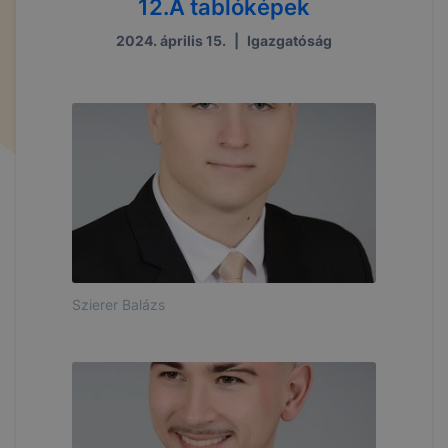
12.A tablóképek
2024. április 15.
|
Igazgatóság
Szierer Balázs