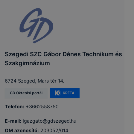
Szegedi SZC Gábor Dénes Technikum és
Szakgimnázium
6724 Szeged, Mars tér 14.
GD Oktatási portál
KRÉTA
Telefon:
+3662558750
E-mail:
igazgato@gdszeged.hu
OM azonosító:
203052/014