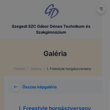
Szegedi SZC Gábor Dénes Technikum és
Szakgimnázium
Galéria
/
/
Főoldal
Galéria
I. Freestyle horgászverseny
Összes képgaléria
I. Freestyle horgászverseny