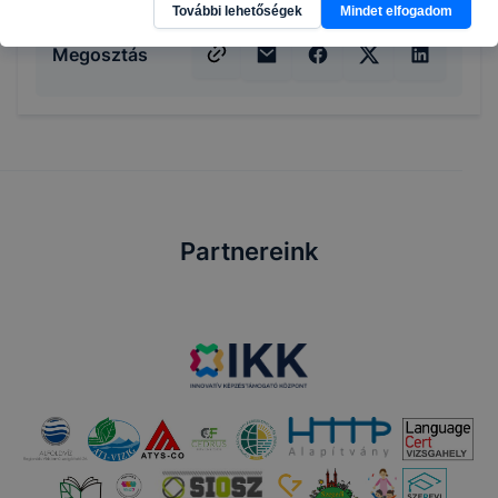
További lehetőségek
Mindet elfogadom
Megosztás
Partnereink