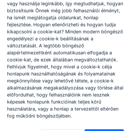
vagy használja leginkább, így megtudhatjuk, hogyan
biztosítsunk Önnek még jobb felhasználói élményt,
ha ismét meglátogatja oldalunkat, honlap
fejlesztése. Hogyan ellenőrizheti és hogyan tudja
kikapcsolni a cookie-kat? Minden modern böngésző
engedélyezi a cookie-k beállításának a
változtatását. A legtöbb böngésző
alapértelmezettként automatikusan elfogadja a
cookie-kat, de ezek általában megváltoztathatók.
Felhívjuk figyelmét, hogy mivel a cookie-k célja
honlapunk használhatóságának és folyamatainak
megkönnyítése vagy lehetővé tétele, a cookie-k
alkalmazásának megakadályozása vagy törlése által
előfordulhat, hogy felhasználóink nem lesznek
képesek honlapunk funkcióinak teljes körű
használatára, vagy a honlap a tervezettől eltérően
fog működni böngészőjében.