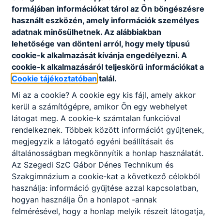
formájában információkat tárol az Ön böngészésre
használt eszközén, amely információk személyes
adatnak minősülhetnek. Az alábbiakban
lehetősége van dönteni arról, hogy mely típusú
cookie-k alkalmazását kívánja engedélyezni. A
cookie-k alkalmazásáról teljeskörű információkat a
Cookie tájékoztatóban
talál.
Mi az a cookie? A cookie egy kis fájl, amely akkor
kerül a számítógépre, amikor Ön egy webhelyet
látogat meg. A cookie-k számtalan funkcióval
rendelkeznek. Többek között információt gyűjtenek,
megjegyzik a látogató egyéni beállításait és
általánosságban megkönnyítik a honlap használatát.
Az Szegedi SzC Gábor Dénes Technikum és
Szakgimnázium a cookie-kat a következő célokból
használja: információ gyűjtése azzal kapcsolatban,
hogyan használja Ön a honlapot -annak
felmérésével, hogy a honlap melyik részeit látogatja,