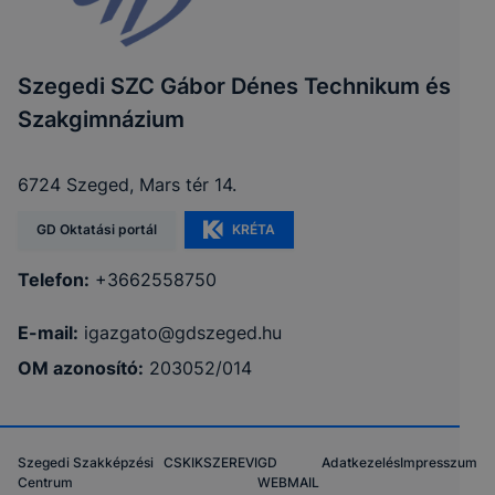
Szegedi SZC Gábor Dénes Technikum és
Szakgimnázium
6724 Szeged, Mars tér 14.
GD Oktatási portál
KRÉTA
Telefon:
+3662558750
E-mail:
igazgato@gdszeged.hu
OM azonosító:
203052/014
Szegedi Szakképzési
CSKIK
SZEREVI
GD
Adatkezelés
Impresszum
Centrum
WEBMAIL