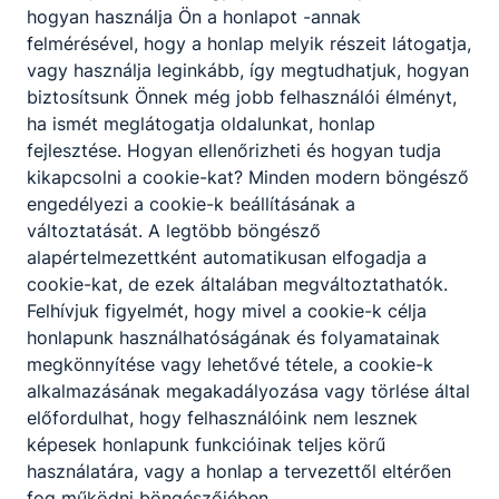
hogyan használja Ön a honlapot -annak
felmérésével, hogy a honlap melyik részeit látogatja,
vagy használja leginkább, így megtudhatjuk, hogyan
biztosítsunk Önnek még jobb felhasználói élményt,
ha ismét meglátogatja oldalunkat, honlap
fejlesztése. Hogyan ellenőrizheti és hogyan tudja
kikapcsolni a cookie-kat? Minden modern böngésző
engedélyezi a cookie-k beállításának a
változtatását. A legtöbb böngésző
alapértelmezettként automatikusan elfogadja a
cookie-kat, de ezek általában megváltoztathatók.
Felhívjuk figyelmét, hogy mivel a cookie-k célja
honlapunk használhatóságának és folyamatainak
megkönnyítése vagy lehetővé tétele, a cookie-k
alkalmazásának megakadályozása vagy törlése által
előfordulhat, hogy felhasználóink nem lesznek
képesek honlapunk funkcióinak teljes körű
használatára, vagy a honlap a tervezettől eltérően
fog működni böngészőjében.