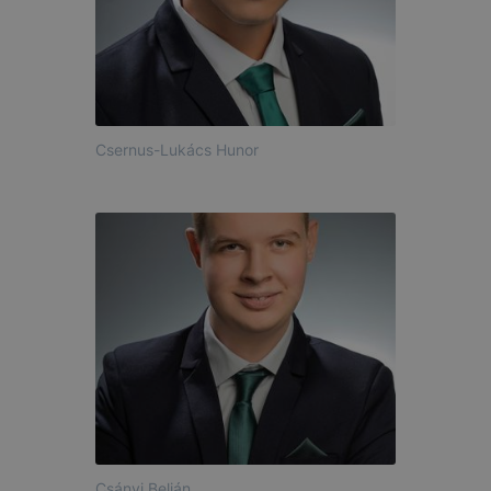
Csernus-Lukács Hunor
Csányi Belián