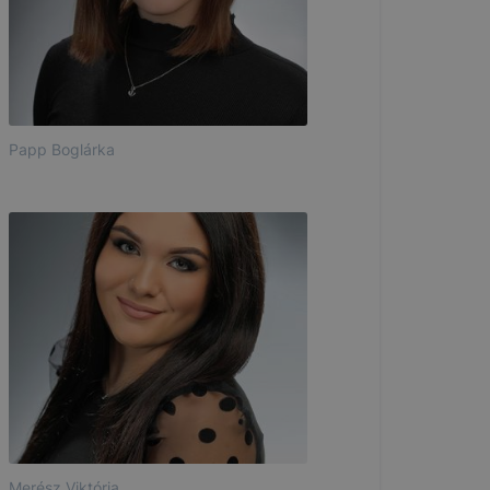
Papp Boglárka
Merész Viktória