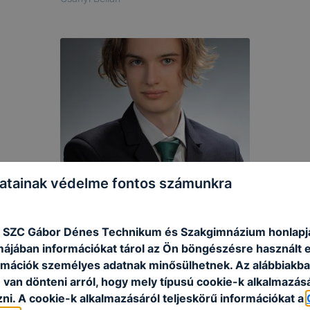
atainak védelme fontos számunkra
Borbély András
 SZC Gábor Dénes Technikum és Szakgimnázium honlapj
rmájában információkat tárol az Ön böngészésre használt 
rmációk személyes adatnak minősülhetnek. Az alábbiakb
van dönteni arról, hogy mely típusú cookie-k alkalmazásá
ni. A cookie-k alkalmazásáról teljeskörű információkat a