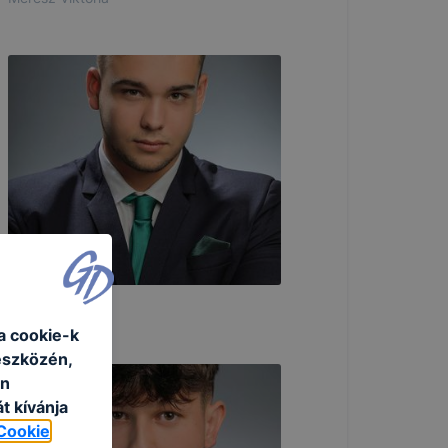
Benkő Zalán
a cookie-k
eszközén,
an
t kívánja
Cookie