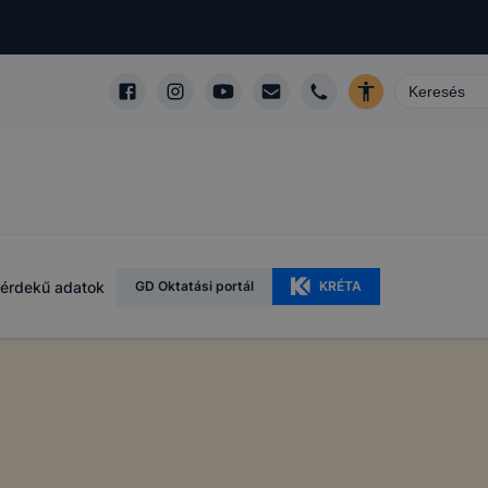
érdekű adatok
GD Oktatási portál
KRÉTA