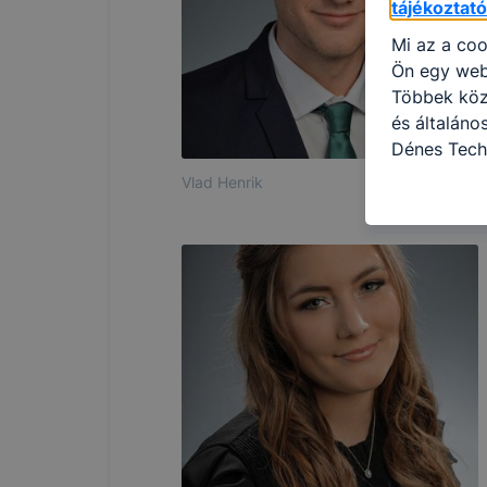
tájékoztat
Mi az a coo
Ön egy web
Többek közö
és általán
Dénes Tech
használja: 
Vlad Henrik
honlapot -a
használja l
felhasználó
Hogyan elle
böngésző en
böngésző a
általában m
honlapunk 
tétele, a c
előfordulha
teljes körű