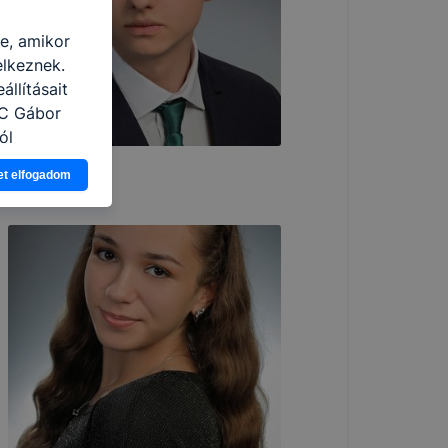
re, amikor
elkeznek.
llításait
zC Gábor
ól
Ön a
Ormándi Martin
et elfogadom
 vagy
g jobb
tése.
en modern
több
 de ezek
k célja
 lehetővé
kcióinak
ödni