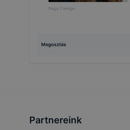
böngészőjé
Nagy Csenge
Megosztás
Partnereink