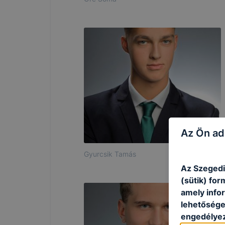
Az Ön ad
Gyurcsik Tamás
Az Szegedi
(sütik) fo
amely info
lehetősége 
engedélyez