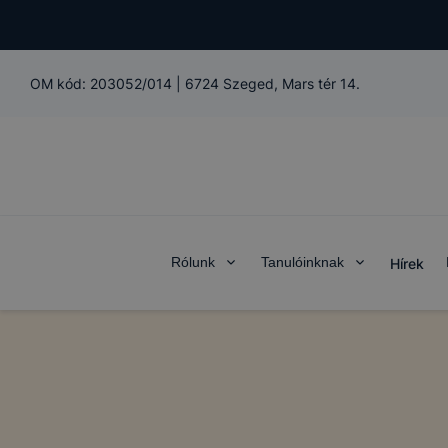
OM kód:
203052/014
|
6724 Szeged, Mars tér 14.
Rólunk
Tanulóinknak
Hírek