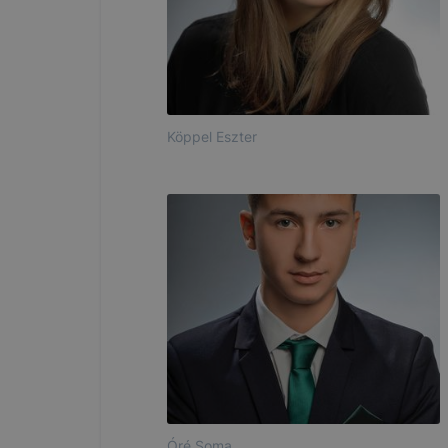
Köppel Eszter
Óré Soma