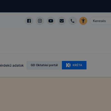
érdekű adatok
GD Oktatási portál
KRÉTA