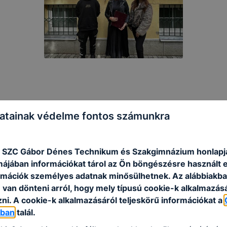
atainak védelme fontos számunkra
 SZC Gábor Dénes Technikum és Szakgimnázium honlapj
rmájában információkat tárol az Ön böngészésre használt 
rmációk személyes adatnak minősülhetnek. Az alábbiakb
van dönteni arról, hogy mely típusú cookie-k alkalmazásá
ni. A cookie-k alkalmazásáról teljeskörű információkat a
óban
talál.