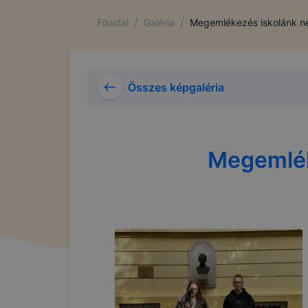
/
/
Főoldal
Galéria
Megemlékezés iskolánk né
Összes képgaléria
Megemlék