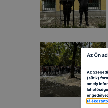
Az Ön ad
Az Szegedi
(sütik) fo
amely info
lehetősége 
engedélyez
tájékoztat