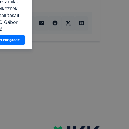
re, amikor
elkeznek.
llításait
zC Gábor
ól
Ön a
et elfogadom
 vagy
g jobb
tése.
en modern
több
 de ezek
k célja
 lehetővé
kcióinak
ödni