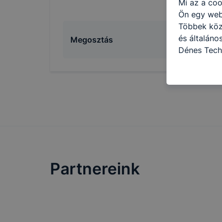
Mi az a coo
Ön egy web
Többek közö
és általán
Megosztás
Dénes Tech
használja: 
honlapot -a
használja l
felhasználó
Hogyan elle
böngésző en
böngésző a
általában m
honlapunk 
Partnereink
tétele, a c
előfordulha
teljes körű
böngészőjé