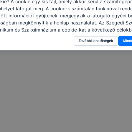
kie? A cookie egy kis fájl, amely akkor kerül a számítógép
helyet látogat meg. A cookie-k számtalan funkcióval rend
tt információt gyűjtenek, megjegyzik a látogató egyéni beá
osságban megkönnyítik a honlap használatát. Az Szegedi S
nikum és Szakgimnázium a cookie-kat a következő célokb
információ gyűjtése azzal kapcsolatban, hogyan használja 
További lehetőségek
Mind
nnak felmérésével, hogy a honlap melyik részeit látogatja,
eginkább, így megtudhatjuk, hogyan biztosítsunk Önnek mé
i élményt, ha ismét meglátogatja oldalunkat, honlap fejlesz
nőrizheti és hogyan tudja kikapcsolni a cookie-kat? Mind
gedélyezi a cookie-k beállításának a változtatását. A leg
lapértelmezettként automatikusan elfogadja a cookie-kat,
egváltoztathatók. Felhívjuk figyelmét, hogy mivel a cookie-
használhatóságának és folyamatainak megkönnyítése vagy
ookie-k alkalmazásának megakadályozása vagy törlése által
t, hogy felhasználóink nem lesznek képesek honlapunk fun
 használatára, vagy a honlap a tervezettől eltérően fog műk
ben.