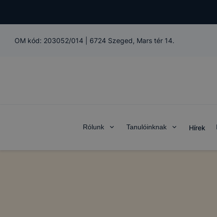
OM kód:
203052/014
|
6724 Szeged, Mars tér 14.
Rólunk
Tanulóinknak
Hírek