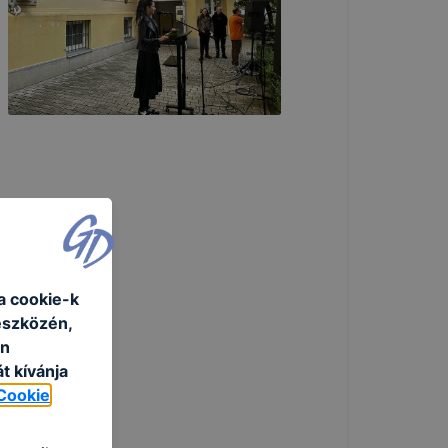
a cookie-k
eszközén,
an
t kívánja
Cookie