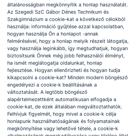
általánosságban megkönnyítik a honlap használatát.
Az Szegedi SzC Gábor Dénes Technikum és
Szakgimnázium a cookie-kat a következő célokból
használja: információ gyűjtése azzal kapcsolatban,
hogyan használja Ön a honlapot -annak
felmérésével, hogy a honlap melyik részeit látogatja,
vagy használja leginkább, így megtudhatjuk, hogyan
biztosítsunk Önnek még jobb felhasználói élményt,
ha ismét meglátogatja oldalunkat, honlap
fejlesztése. Hogyan ellenőrizheti és hogyan tudja
kikapcsolni a cookie-kat? Minden modern böngésző
engedélyezi a cookie-k beállításának a
változtatását. A legtöbb böngésző
alapértelmezettként automatikusan elfogadja a
cookie-kat, de ezek általában megváltoztathatók.
Felhívjuk figyelmét, hogy mivel a cookie-k célja
honlapunk használhatóságának és folyamatainak
megkönnyítése vagy lehetővé tétele, a cookie-k
alkalmazásának megakadályozása vagy törlése által