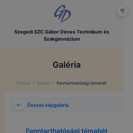
Szegedi SZC Gábor Dénes Technikum és
Szakgimnázium
Galéria
/
/
Főoldal
Galéria
Fenntarthatósági témahét
Összes képgaléria
Fenntarthatósági témahét