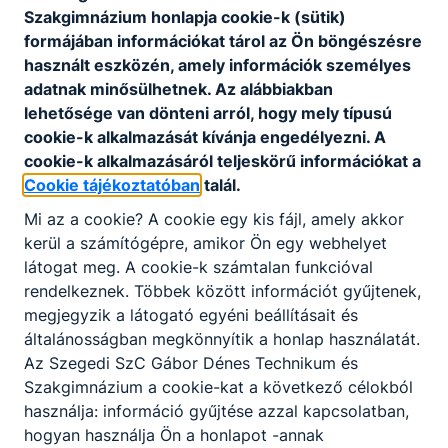
Szakgimnázium honlapja cookie-k (sütik)
formájában információkat tárol az Ön böngészésre
használt eszközén, amely információk személyes
adatnak minősülhetnek. Az alábbiakban
lehetősége van dönteni arról, hogy mely típusú
cookie-k alkalmazását kívánja engedélyezni. A
cookie-k alkalmazásáról teljeskörű információkat a
Cookie tájékoztatóban
talál.
Mi az a cookie? A cookie egy kis fájl, amely akkor
kerül a számítógépre, amikor Ön egy webhelyet
látogat meg. A cookie-k számtalan funkcióval
rendelkeznek. Többek között információt gyűjtenek,
megjegyzik a látogató egyéni beállításait és
általánosságban megkönnyítik a honlap használatát.
Az Szegedi SzC Gábor Dénes Technikum és
Szakgimnázium a cookie-kat a következő célokból
használja: információ gyűjtése azzal kapcsolatban,
hogyan használja Ön a honlapot -annak