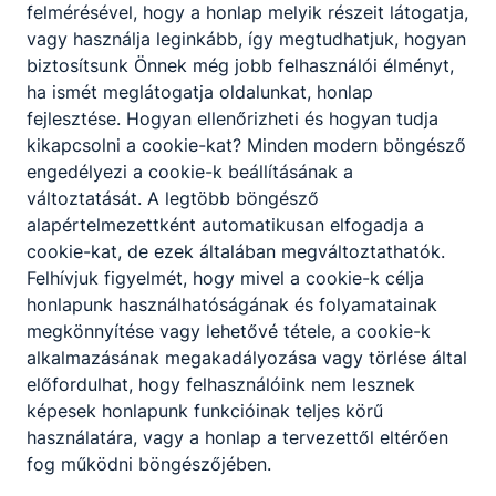
felmérésével, hogy a honlap melyik részeit látogatja,
vagy használja leginkább, így megtudhatjuk, hogyan
biztosítsunk Önnek még jobb felhasználói élményt,
ha ismét meglátogatja oldalunkat, honlap
fejlesztése. Hogyan ellenőrizheti és hogyan tudja
kikapcsolni a cookie-kat? Minden modern böngésző
engedélyezi a cookie-k beállításának a
változtatását. A legtöbb böngésző
alapértelmezettként automatikusan elfogadja a
cookie-kat, de ezek általában megváltoztathatók.
Felhívjuk figyelmét, hogy mivel a cookie-k célja
honlapunk használhatóságának és folyamatainak
megkönnyítése vagy lehetővé tétele, a cookie-k
alkalmazásának megakadályozása vagy törlése által
előfordulhat, hogy felhasználóink nem lesznek
képesek honlapunk funkcióinak teljes körű
használatára, vagy a honlap a tervezettől eltérően
fog működni böngészőjében.