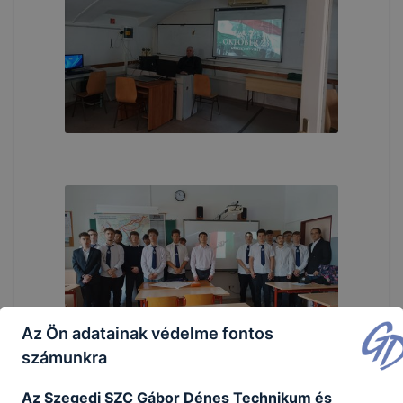
Az Ön adatainak védelme fontos
számunkra
Az Szegedi SZC Gábor Dénes Technikum és