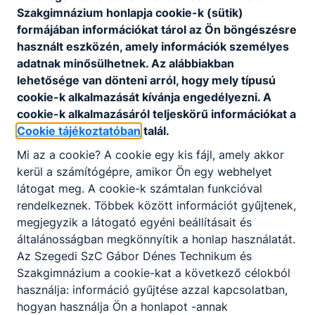
Szakgimnázium honlapja cookie-k (sütik)
formájában információkat tárol az Ön böngészésre
használt eszközén, amely információk személyes
adatnak minősülhetnek. Az alábbiakban
lehetősége van dönteni arról, hogy mely típusú
cookie-k alkalmazását kívánja engedélyezni. A
cookie-k alkalmazásáról teljeskörű információkat a
Cookie tájékoztatóban
talál.
Mi az a cookie? A cookie egy kis fájl, amely akkor
kerül a számítógépre, amikor Ön egy webhelyet
látogat meg. A cookie-k számtalan funkcióval
rendelkeznek. Többek között információt gyűjtenek,
megjegyzik a látogató egyéni beállításait és
általánosságban megkönnyítik a honlap használatát.
Az Szegedi SzC Gábor Dénes Technikum és
Szakgimnázium a cookie-kat a következő célokból
használja: információ gyűjtése azzal kapcsolatban,
hogyan használja Ön a honlapot -annak