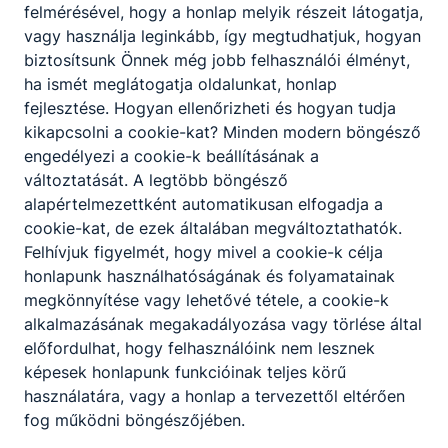
felmérésével, hogy a honlap melyik részeit látogatja,
vagy használja leginkább, így megtudhatjuk, hogyan
biztosítsunk Önnek még jobb felhasználói élményt,
ha ismét meglátogatja oldalunkat, honlap
fejlesztése. Hogyan ellenőrizheti és hogyan tudja
kikapcsolni a cookie-kat? Minden modern böngésző
engedélyezi a cookie-k beállításának a
változtatását. A legtöbb böngésző
alapértelmezettként automatikusan elfogadja a
cookie-kat, de ezek általában megváltoztathatók.
Felhívjuk figyelmét, hogy mivel a cookie-k célja
honlapunk használhatóságának és folyamatainak
megkönnyítése vagy lehetővé tétele, a cookie-k
alkalmazásának megakadályozása vagy törlése által
előfordulhat, hogy felhasználóink nem lesznek
képesek honlapunk funkcióinak teljes körű
használatára, vagy a honlap a tervezettől eltérően
fog működni böngészőjében.