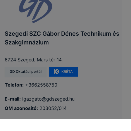
Szegedi SZC Gábor Dénes Technikum és
Szakgimnázium
6724 Szeged, Mars tér 14.
GD Oktatási portál
KRÉTA
Telefon:
+3662558750
E-mail:
igazgato@gdszeged.hu
OM azonosító:
203052/014