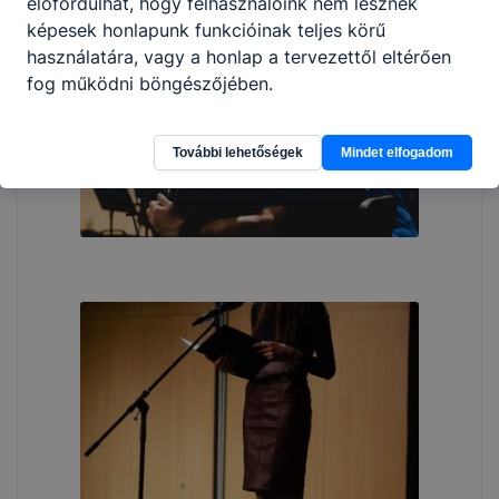
előfordulhat, hogy felhasználóink nem lesznek
képesek honlapunk funkcióinak teljes körű
használatára, vagy a honlap a tervezettől eltérően
fog működni böngészőjében.
További lehetőségek
Mindet elfogadom