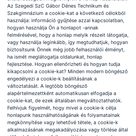
Az Szegedi SzC Gábor Dénes Technikum és
Szakgimnázium a cookie-kat a következő célokból
használja: információ gyűjtése azzal kapcsolatban,
hogyan használja Ön a honlapot -annak
felmérésével, hogy a honlap melyik részeit látogatja,
vagy használja leginkább, így megtudhatjuk, hogyan
biztosítsunk Önnek még jobb felhasználói élményt,
ha ismét meglátogatja oldalunkat, honlap
fejlesztése. Hogyan ellenőrizheti és hogyan tudja
kikapcsolni a cookie-kat? Minden modern böngésző
engedélyezi a cookie-k beállításának a
változtatását. A legtöbb böngésző
alapértelmezettként automatikusan elfogadja a
cookie-kat, de ezek általában megváltoztathatók.
Felhívjuk figyelmét, hogy mivel a cookie-k célja
honlapunk használhatóságának és folyamatainak
megkönnyítése vagy lehetővé tétele, a cookie-k
alkalmazásának megakadályozása vagy törlése által