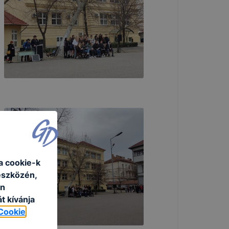
a cookie-k
eszközén,
an
t kívánja
Cookie