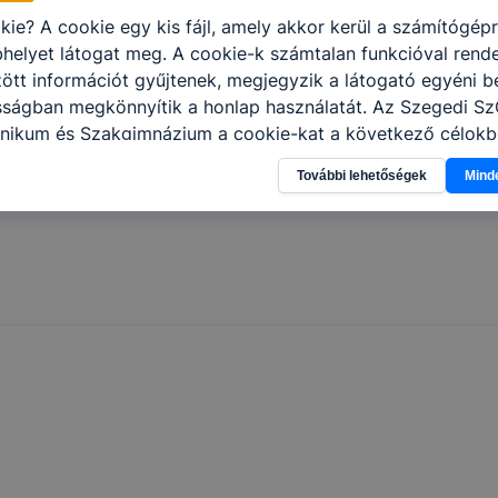
kie? A cookie egy kis fájl, amely akkor kerül a számítógép
helyet látogat meg. A cookie-k számtalan funkcióval rend
tt információt gyűjtenek, megjegyzik a látogató egyéni beá
osságban megkönnyítik a honlap használatát. Az Szegedi S
nikum és Szakgimnázium a cookie-kat a következő célokb
információ gyűjtése azzal kapcsolatban, hogyan használja 
További lehetőségek
Mind
nnak felmérésével, hogy a honlap melyik részeit látogatja,
eginkább, így megtudhatjuk, hogyan biztosítsunk Önnek mé
i élményt, ha ismét meglátogatja oldalunkat, honlap fejlesz
nőrizheti és hogyan tudja kikapcsolni a cookie-kat? Mind
gedélyezi a cookie-k beállításának a változtatását. A leg
lapértelmezettként automatikusan elfogadja a cookie-kat,
egváltoztathatók. Felhívjuk figyelmét, hogy mivel a cookie-
használhatóságának és folyamatainak megkönnyítése vagy
ookie-k alkalmazásának megakadályozása vagy törlése által
t, hogy felhasználóink nem lesznek képesek honlapunk fun
 használatára, vagy a honlap a tervezettől eltérően fog műk
ben.