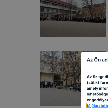
Az Ön ad
Az Szegedi
(sütik) fo
amely info
lehetősége 
engedélyez
tájékoztat