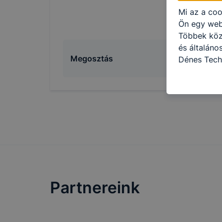
Mi az a coo
Ön egy web
Többek közö
és általán
Megosztás
Dénes Tech
használja: 
honlapot -a
használja l
felhasználó
Hogyan elle
böngésző en
böngésző a
általában m
honlapunk 
tétele, a c
Partnereink
előfordulha
teljes körű
böngészőjé