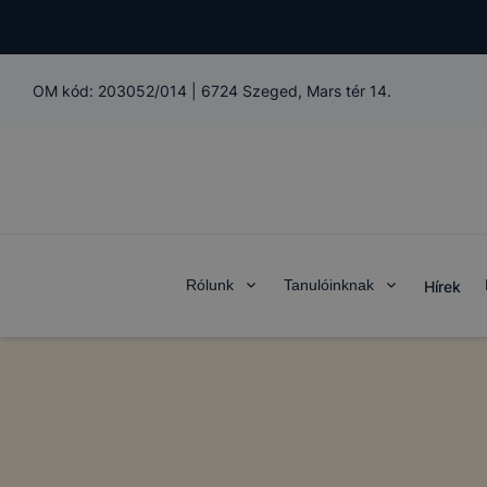
OM kód:
203052/014
|
6724 Szeged, Mars tér 14.
Rólunk
Tanulóinknak
Hírek