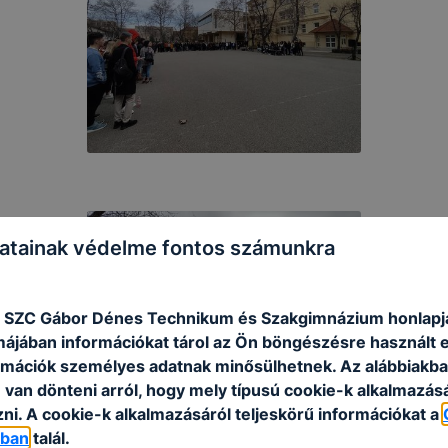
atainak védelme fontos számunkra
 SZC Gábor Dénes Technikum és Szakgimnázium honlapj
rmájában információkat tárol az Ön böngészésre használt 
rmációk személyes adatnak minősülhetnek. Az alábbiakb
van dönteni arról, hogy mely típusú cookie-k alkalmazásá
ni. A cookie-k alkalmazásáról teljeskörű információkat a
óban
talál.