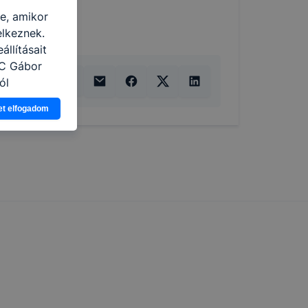
re, amikor
elkeznek.
llításait
zC Gábor
ól
Ön a
et elfogadom
 vagy
g jobb
tése.
en modern
több
 de ezek
k célja
 lehetővé
kcióinak
ödni