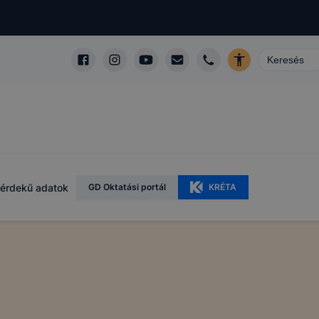
érdekű adatok
GD Oktatási portál
KRÉTA