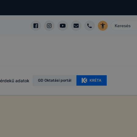
érdekű adatok
GD Oktatási portál
KRÉTA