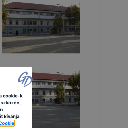
a cookie-k
eszközén,
an
t kívánja
Cookie