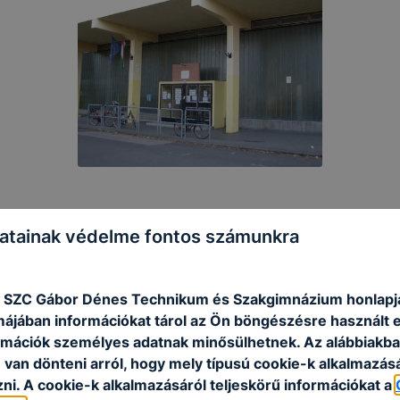
atainak védelme fontos számunkra
 SZC Gábor Dénes Technikum és Szakgimnázium honlapj
rmájában információkat tárol az Ön böngészésre használt 
rmációk személyes adatnak minősülhetnek. Az alábbiakb
van dönteni arról, hogy mely típusú cookie-k alkalmazásá
ni. A cookie-k alkalmazásáról teljeskörű információkat a