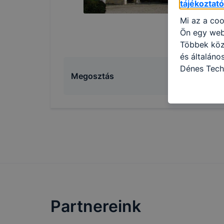
tájékoztat
Mi az a coo
Ön egy web
Többek közö
és általán
Dénes Tech
Megosztás
használja: 
honlapot -a
használja l
felhasználó
Hogyan elle
böngésző en
böngésző a
általában m
honlapunk 
tétele, a c
előfordulha
Partnereink
teljes körű