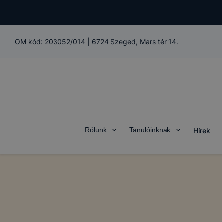
OM kód:
203052/014
|
6724 Szeged, Mars tér 14.
Rólunk
Tanulóinknak
Hírek