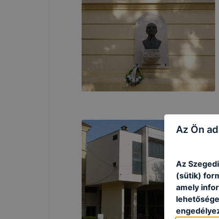
Az Ön ad
Az Szegedi
(sütik) fo
amely info
lehetősége 
engedélyez