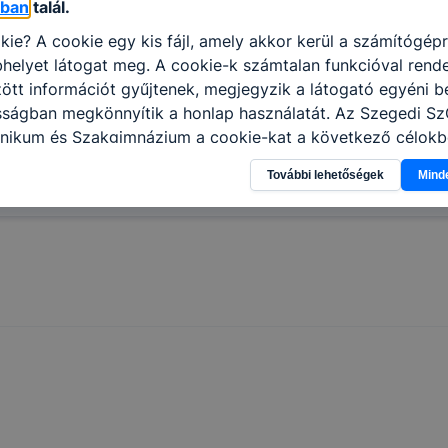
óban
talál.
kie? A cookie egy kis fájl, amely akkor kerül a számítógép
helyet látogat meg. A cookie-k számtalan funkcióval rend
tt információt gyűjtenek, megjegyzik a látogató egyéni beá
osságban megkönnyítik a honlap használatát. Az Szegedi S
nikum és Szakgimnázium a cookie-kat a következő célokb
információ gyűjtése azzal kapcsolatban, hogyan használja 
További lehetőségek
Mind
nnak felmérésével, hogy a honlap melyik részeit látogatja,
eginkább, így megtudhatjuk, hogyan biztosítsunk Önnek mé
i élményt, ha ismét meglátogatja oldalunkat, honlap fejlesz
nőrizheti és hogyan tudja kikapcsolni a cookie-kat? Mind
gedélyezi a cookie-k beállításának a változtatását. A leg
lapértelmezettként automatikusan elfogadja a cookie-kat,
egváltoztathatók. Felhívjuk figyelmét, hogy mivel a cookie-
használhatóságának és folyamatainak megkönnyítése vagy
ookie-k alkalmazásának megakadályozása vagy törlése által
t, hogy felhasználóink nem lesznek képesek honlapunk fun
 használatára, vagy a honlap a tervezettől eltérően fog műk