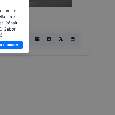
re, amikor
elkeznek.
llításait
zC Gábor
ól
Ön a
et elfogadom
 vagy
g jobb
tése.
en modern
több
 de ezek
k célja
 lehetővé
kcióinak
ödni