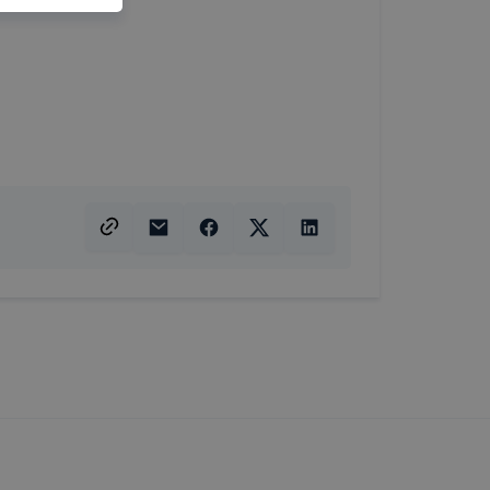
g jobb
tése.
en modern
több
 de ezek
k célja
 lehetővé
kcióinak
ödni