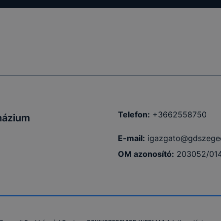
Telefon:
+3662558750
názium
E-mail:
igazgato@gdszege
OM azonosító:
203052/01