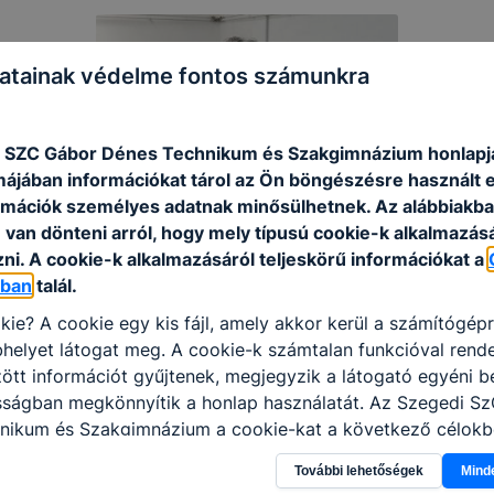
atainak védelme fontos számunkra
 SZC Gábor Dénes Technikum és Szakgimnázium honlapj
rmájában információkat tárol az Ön böngészésre használt 
rmációk személyes adatnak minősülhetnek. Az alábbiakb
van dönteni arról, hogy mely típusú cookie-k alkalmazásá
ni. A cookie-k alkalmazásáról teljeskörű információkat a
óban
talál.
kie? A cookie egy kis fájl, amely akkor kerül a számítógép
helyet látogat meg. A cookie-k számtalan funkcióval rend
tt információt gyűjtenek, megjegyzik a látogató egyéni beá
osságban megkönnyítik a honlap használatát. Az Szegedi S
nikum és Szakgimnázium a cookie-kat a következő célokb
információ gyűjtése azzal kapcsolatban, hogyan használja 
További lehetőségek
Mind
nnak felmérésével, hogy a honlap melyik részeit látogatja,