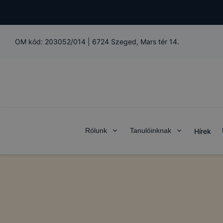
OM kód:
203052/014
|
6724 Szeged, Mars tér 14.
Rólunk
Tanulóinknak
Hírek