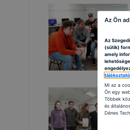
Az Ön ad
Az Szegedi
(sütik) fo
amely info
lehetősége 
engedélyez
tájékoztat
Mi az a coo
Ön egy web
Többek közö
és általán
Dénes Tech
használja: 
honlapot -a