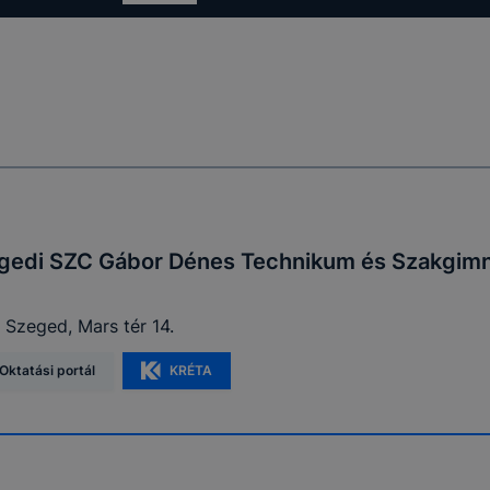
gedi SZC Gábor Dénes Technikum és Szakgim
 Szeged, Mars tér 14.
Oktatási portál
KRÉTA