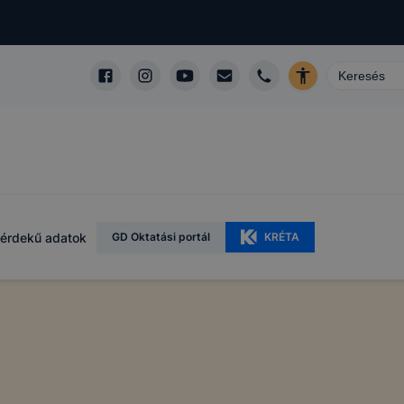
érdekű adatok
GD Oktatási portál
KRÉTA