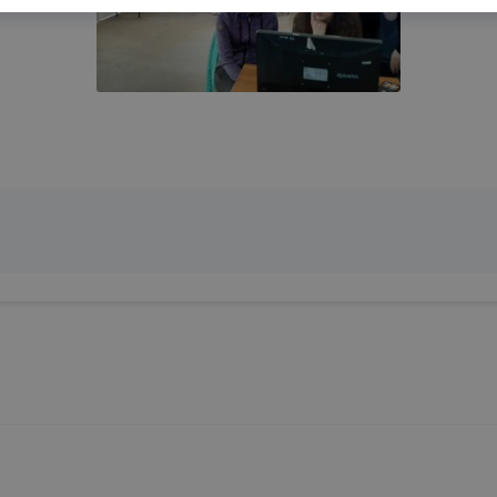
eginkább, így megtudhatjuk, hogyan biztosítsunk Önnek mé
i élményt, ha ismét meglátogatja oldalunkat, honlap fejlesz
nőrizheti és hogyan tudja kikapcsolni a cookie-kat? Mind
gedélyezi a cookie-k beállításának a változtatását. A leg
lapértelmezettként automatikusan elfogadja a cookie-kat,
egváltoztathatók. Felhívjuk figyelmét, hogy mivel a cookie-
használhatóságának és folyamatainak megkönnyítése vagy
ookie-k alkalmazásának megakadályozása vagy törlése által
t, hogy felhasználóink nem lesznek képesek honlapunk fun
 használatára, vagy a honlap a tervezettől eltérően fog műk
ben.