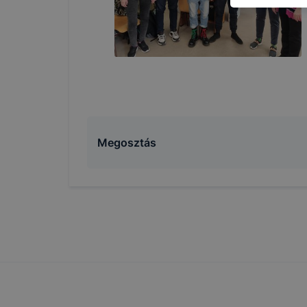
használja l
felhasználó
Hogyan elle
böngésző en
böngésző a
általában m
honlapunk 
tétele, a c
előfordulha
Megosztás
teljes körű
böngészőjé