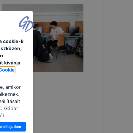
a cookie-k
eszközén,
an
t kívánja
Cookie
re, amikor
elkeznek.
llításait
zC Gábor
ól
Ön a
et elfogadom
 vagy