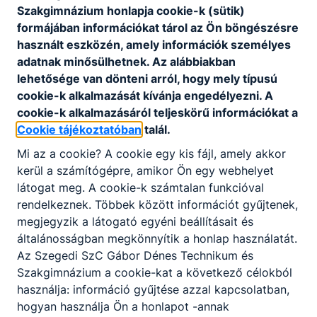
Szakgimnázium honlapja cookie-k (sütik)
formájában információkat tárol az Ön böngészésre
használt eszközén, amely információk személyes
adatnak minősülhetnek. Az alábbiakban
lehetősége van dönteni arról, hogy mely típusú
cookie-k alkalmazását kívánja engedélyezni. A
cookie-k alkalmazásáról teljeskörű információkat a
Cookie tájékoztatóban
talál.
Mi az a cookie? A cookie egy kis fájl, amely akkor
kerül a számítógépre, amikor Ön egy webhelyet
látogat meg. A cookie-k számtalan funkcióval
rendelkeznek. Többek között információt gyűjtenek,
megjegyzik a látogató egyéni beállításait és
általánosságban megkönnyítik a honlap használatát.
Az Szegedi SzC Gábor Dénes Technikum és
Szakgimnázium a cookie-kat a következő célokból
használja: információ gyűjtése azzal kapcsolatban,
hogyan használja Ön a honlapot -annak