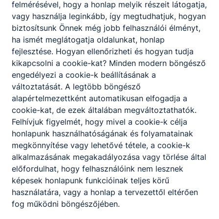
felmérésével, hogy a honlap melyik részeit látogatja,
vagy használja leginkább, így megtudhatjuk, hogyan
biztosítsunk Önnek még jobb felhasználói élményt,
ha ismét meglátogatja oldalunkat, honlap
fejlesztése. Hogyan ellenőrizheti és hogyan tudja
kikapcsolni a cookie-kat? Minden modern böngésző
engedélyezi a cookie-k beállításának a
változtatását. A legtöbb böngésző
alapértelmezettként automatikusan elfogadja a
cookie-kat, de ezek általában megváltoztathatók.
Felhívjuk figyelmét, hogy mivel a cookie-k célja
honlapunk használhatóságának és folyamatainak
megkönnyítése vagy lehetővé tétele, a cookie-k
alkalmazásának megakadályozása vagy törlése által
előfordulhat, hogy felhasználóink nem lesznek
képesek honlapunk funkcióinak teljes körű
használatára, vagy a honlap a tervezettől eltérően
fog működni böngészőjében.