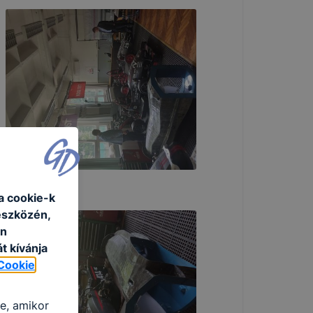
a cookie-k
eszközén,
an
t kívánja
Cookie
re, amikor