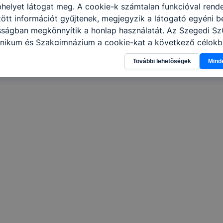
helyet látogat meg. A cookie-k számtalan funkcióval rend
tt információt gyűjtenek, megjegyzik a látogató egyéni beá
osságban megkönnyítik a honlap használatát. Az Szegedi S
nikum és Szakgimnázium a cookie-kat a következő célokb
információ gyűjtése azzal kapcsolatban, hogyan használja 
További lehetőségek
Mind
nnak felmérésével, hogy a honlap melyik részeit látogatja,
eginkább, így megtudhatjuk, hogyan biztosítsunk Önnek mé
i élményt, ha ismét meglátogatja oldalunkat, honlap fejlesz
nőrizheti és hogyan tudja kikapcsolni a cookie-kat? Mind
gedélyezi a cookie-k beállításának a változtatását. A leg
lapértelmezettként automatikusan elfogadja a cookie-kat,
egváltoztathatók. Felhívjuk figyelmét, hogy mivel a cookie-
használhatóságának és folyamatainak megkönnyítése vagy
ookie-k alkalmazásának megakadályozása vagy törlése által
t, hogy felhasználóink nem lesznek képesek honlapunk fun
 használatára, vagy a honlap a tervezettől eltérően fog műk
ben.