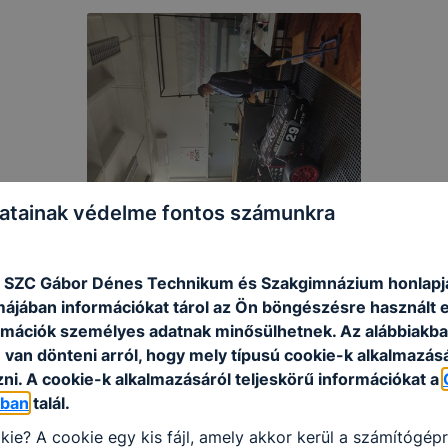
atainak védelme fontos számunkra
 SZC Gábor Dénes Technikum és Szakgimnázium honlapj
rmájában információkat tárol az Ön böngészésre használt 
rmációk személyes adatnak minősülhetnek. Az alábbiakb
van dönteni arról, hogy mely típusú cookie-k alkalmazásá
ni. A cookie-k alkalmazásáról teljeskörű információkat a
óban
talál.
kie? A cookie egy kis fájl, amely akkor kerül a számítógép