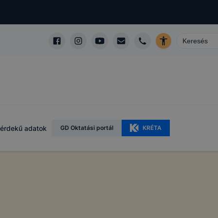
érdekű adatok
GD Oktatási portál
KRÉTA