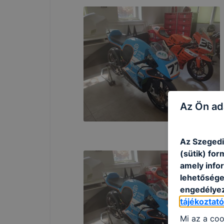
Az Ön ad
Az Szegedi
(sütik) fo
amely info
lehetősége 
engedélyez
tájékoztat
Mi az a coo