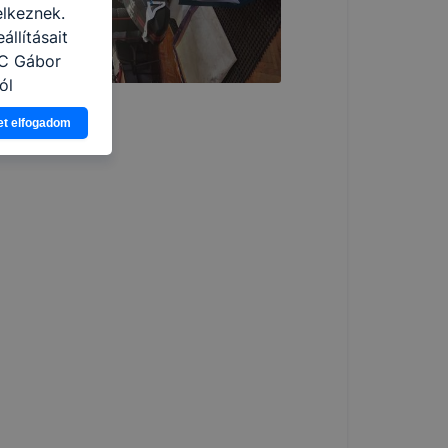
elkeznek.
llításait
zC Gábor
ól
Ön a
et elfogadom
 vagy
g jobb
tése.
en modern
több
 de ezek
k célja
 lehetővé
kcióinak
ödni