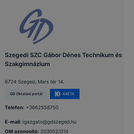
Szegedi SZC Gábor Dénes Technikum és
Szakgimnázium
6724 Szeged, Mars tér 14.
GD Oktatási portál
KRÉTA
Telefon:
+3662558750
E-mail:
igazgato@gdszeged.hu
OM azonosító:
203052/014