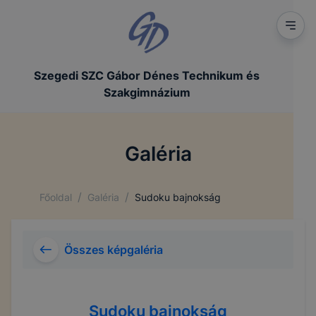
Szegedi SZC Gábor Dénes Technikum és
Szakgimnázium
Galéria
/
/
Főoldal
Galéria
Sudoku bajnokság
Összes képgaléria
Sudoku bajnokság