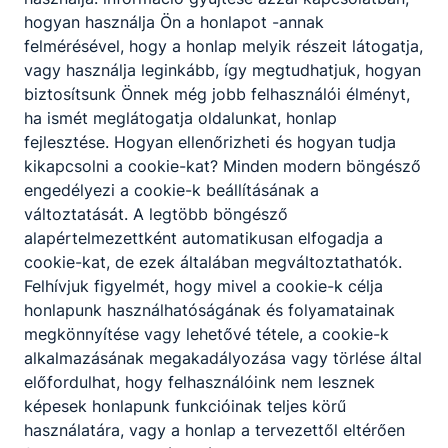
hogyan használja Ön a honlapot -annak
felmérésével, hogy a honlap melyik részeit látogatja,
vagy használja leginkább, így megtudhatjuk, hogyan
biztosítsunk Önnek még jobb felhasználói élményt,
ha ismét meglátogatja oldalunkat, honlap
fejlesztése. Hogyan ellenőrizheti és hogyan tudja
kikapcsolni a cookie-kat? Minden modern böngésző
engedélyezi a cookie-k beállításának a
változtatását. A legtöbb böngésző
alapértelmezettként automatikusan elfogadja a
cookie-kat, de ezek általában megváltoztathatók.
Felhívjuk figyelmét, hogy mivel a cookie-k célja
honlapunk használhatóságának és folyamatainak
megkönnyítése vagy lehetővé tétele, a cookie-k
alkalmazásának megakadályozása vagy törlése által
előfordulhat, hogy felhasználóink nem lesznek
képesek honlapunk funkcióinak teljes körű
használatára, vagy a honlap a tervezettől eltérően