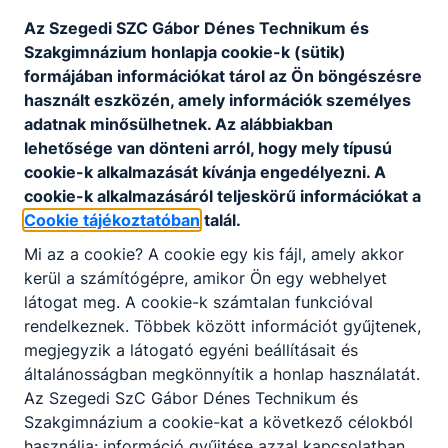
Az Szegedi SZC Gábor Dénes Technikum és
Szakgimnázium honlapja cookie-k (sütik)
formájában információkat tárol az Ön böngészésre
használt eszközén, amely információk személyes
adatnak minősülhetnek. Az alábbiakban
lehetősége van dönteni arról, hogy mely típusú
cookie-k alkalmazását kívánja engedélyezni. A
cookie-k alkalmazásáról teljeskörű információkat a
Cookie tájékoztatóban
talál.
Mi az a cookie? A cookie egy kis fájl, amely akkor
kerül a számítógépre, amikor Ön egy webhelyet
látogat meg. A cookie-k számtalan funkcióval
rendelkeznek. Többek között információt gyűjtenek,
megjegyzik a látogató egyéni beállításait és
általánosságban megkönnyítik a honlap használatát.
Az Szegedi SzC Gábor Dénes Technikum és
Szakgimnázium a cookie-kat a következő célokból
használja: információ gyűjtése azzal kapcsolatban,