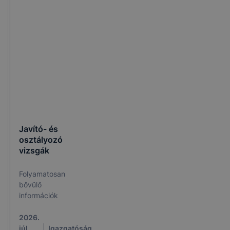
Javító- és
osztályozó
vizsgák
Folyamatosan
bővülő
információk
2026.
júl.
Igazgatóság