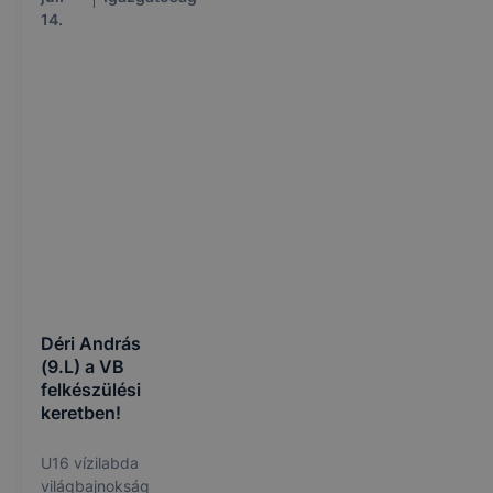
14.
Déri András
(9.L) a VB
felkészülési
keretben!
U16 vízilabda
világbajnokság