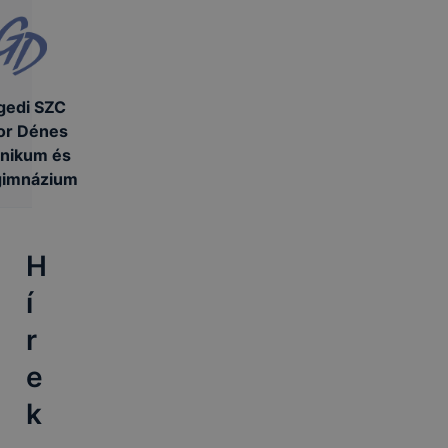
gedi SZC
or Dénes
nikum és
gimnázium
H
í
r
e
k