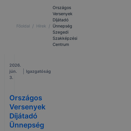
Országos
Versenyek
Díjátadó
/
/
Főoldal
Hírek
Ünnepség
Szegedi
Szakképzési
Centrum
2026.
jún.
Igazgatóság
3.
Országos
Versenyek
Díjátadó
Ünnepség