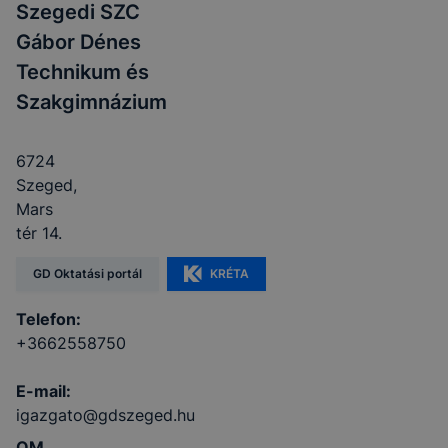
Szegedi SZC
Gábor Dénes
Technikum és
Szakgimnázium
6724
Szeged,
Mars
tér 14.
GD Oktatási portál
KRÉTA
Telefon:
+3662558750
E-mail:
igazgato@gdszeged.hu
OM