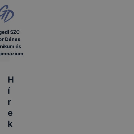
gedi SZC
or Dénes
nikum és
gimnázium
H
í
r
e
k