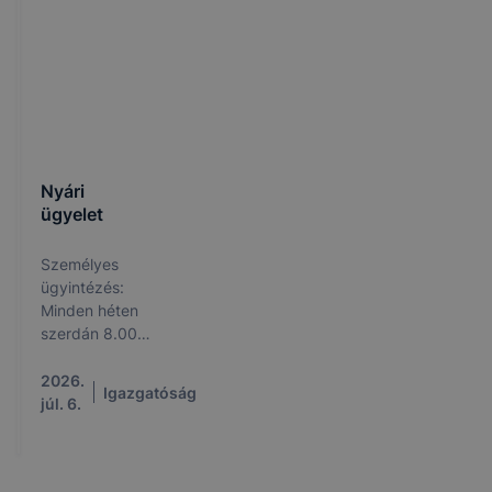
Nyári
ügyelet
Személyes
ügyintézés:
Minden héten
szerdán 8.00
és 15:00 óra
között
2026.
Igazgatóság
Iskolalátogatási
júl. 6.
igazolás online,
e-mailen is
igényelhető! Az