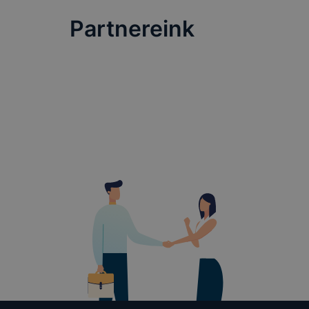
teljes körű
Partnereink
böngészőjé