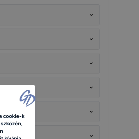
a cookie-k
eszközén,
an
t kívánja