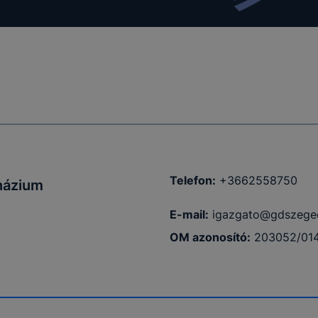
Telefon:
+3662558750
názium
E-mail:
igazgato@gdszege
OM azonosító:
203052/01