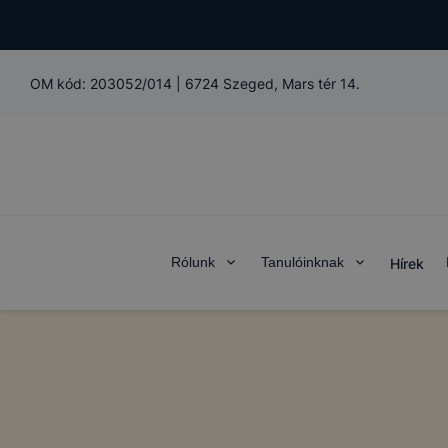
OM kód:
203052/014
|
6724 Szeged, Mars tér 14.
Rólunk
Tanulóinknak
Hírek