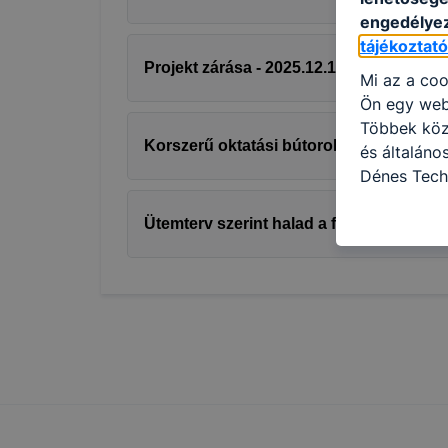
engedélyez
tájékoztat
Projekt zárása - 2025.12.15.
Mi az a coo
Ön egy web
Többek közö
Korszerű oktatási bútorok érkeztek az i
és általán
Dénes Tech
használja: 
honlapot -a
Ütemterv szerint halad a fejlesztési beru
használja l
felhasználó
Hogyan elle
böngésző en
böngésző a
általában m
honlapunk 
tétele, a c
előfordulha