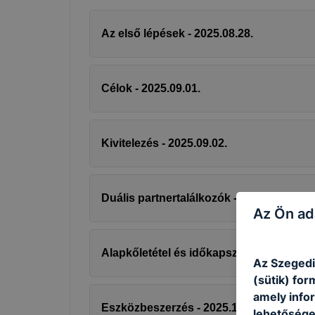
Az első lépések - 2025.08.28.
Célok - 2025.09.01.
Kivitelezés - 2025.09.02.
Duális partnertalálkozók - 2025.09.30.
Az Ön ad
Alapkőletétel és időkapszula - 2025.11.2
Az Szegedi
(sütik) fo
amely info
Eszközbeszerzés - 2025.12.02.
lehetősége 