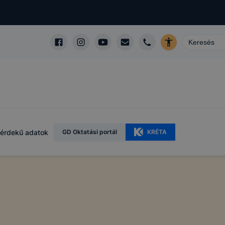
érdekű adatok
GD Oktatási portál
KRÉTA