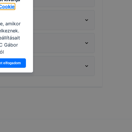
Cookie
re, amikor
elkeznek.
llításait
zC Gábor
ól
Ön a
et elfogadom
 vagy
g jobb
tése.
en modern
több
 de ezek
k célja
 lehetővé
kcióinak