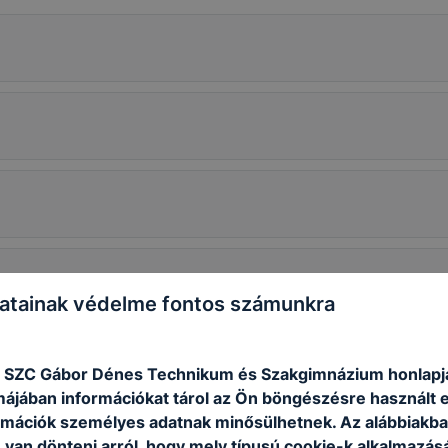
atainak védelme fontos számunkra
5.
 SZC Gábor Dénes Technikum és Szakgimnázium honlapj
rmájában információkat tárol az Ön böngészésre használt 
rmációk személyes adatnak minősülhetnek. Az alábbiakb
van dönteni arról, hogy mely típusú cookie-k alkalmazásá