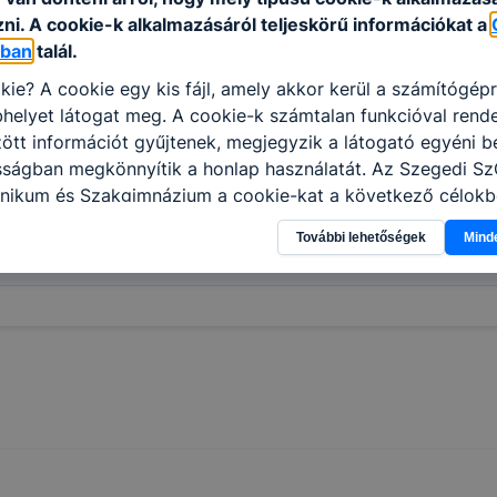
ni. A cookie-k alkalmazásáról teljeskörű információkat a
óban
talál.
kie? A cookie egy kis fájl, amely akkor kerül a számítógép
helyet látogat meg. A cookie-k számtalan funkcióval rend
tt információt gyűjtenek, megjegyzik a látogató egyéni beá
ntézménybe - 2026.02.20.
osságban megkönnyítik a honlap használatát. Az Szegedi S
nikum és Szakgimnázium a cookie-kat a következő célokb
információ gyűjtése azzal kapcsolatban, hogyan használja 
További lehetőségek
Mind
nnak felmérésével, hogy a honlap melyik részeit látogatja,
házás - 2026.02.27.
eginkább, így megtudhatjuk, hogyan biztosítsunk Önnek mé
i élményt, ha ismét meglátogatja oldalunkat, honlap fejlesz
nőrizheti és hogyan tudja kikapcsolni a cookie-kat? Mind
gedélyezi a cookie-k beállításának a változtatását. A leg
lapértelmezettként automatikusan elfogadja a cookie-kat,
egváltoztathatók. Felhívjuk figyelmét, hogy mivel a cookie-
használhatóságának és folyamatainak megkönnyítése vagy
ookie-k alkalmazásának megakadályozása vagy törlése által
t, hogy felhasználóink nem lesznek képesek honlapunk fun