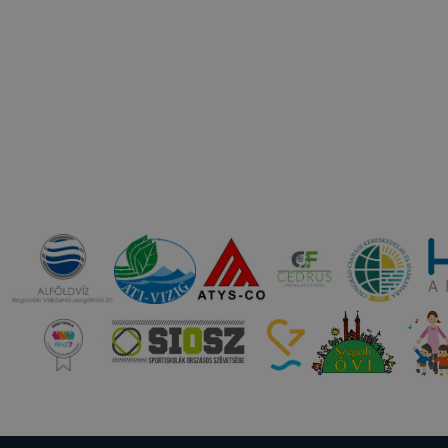
 használatára, vagy a honlap a tervezettől eltérően fog műk
ben.