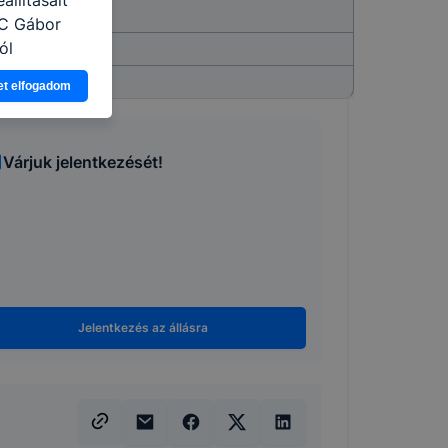
zC Gábor
ól
Ön a
et elfogadom
 vagy
g jobb
tése.
Várjuk jelentkezését!
en modern
több
 de ezek
k célja
 lehetővé
kcióinak
Jelentkezés az állásra
ödni