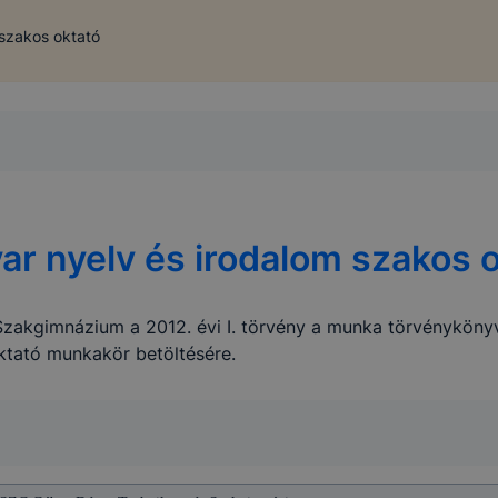
szakos oktató
r nyelv és irodalom szakos 
kgimnázium a 2012. évi I. törvény a munka törvénykönyvér
ktató munkakör betöltésére.