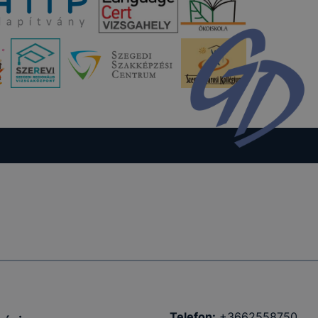
Telefon:
+3662558750