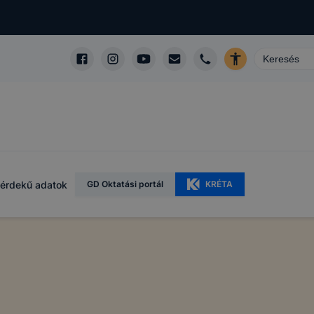
érdekű adatok
GD Oktatási portál
KRÉTA