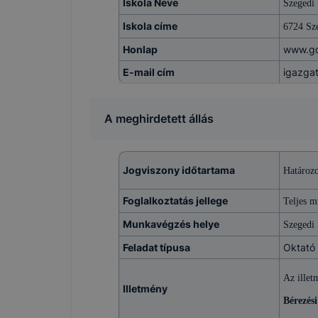
Iskola Neve
Szegedi
Iskola címe
6724 Sze
Honlap
www.g
E-mail cím
igazga
A meghirdetett állás
Jogviszony időtartama
Határozo
Foglalkoztatás jellege
Teljes 
Munkavégzés helye
Szegedi
Feladat típusa
Oktató
Az illet
Illetmény
Bérezési