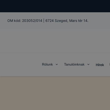
OM kód:
203052/014
|
6724 Szeged, Mars tér 14.
Rólunk
Tanulóinknak
Hírek