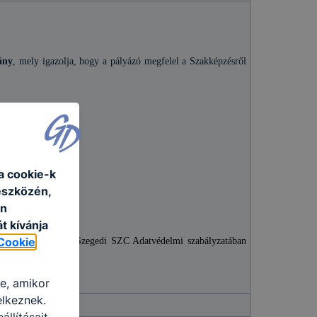
vány
, mely igazolja, hogy a pályázó megfelel a Szakképzésről
a cookie-k
eszközén,
an
t kívánja
Cookie
 jogszabályokban és Szegedi SZC Adatvédelmi szabályzatában
art
re, amikor
elkeznek.
llításait