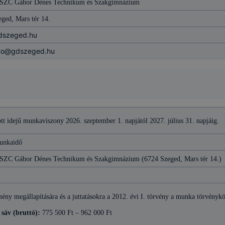
 SZC Gábor Dénes Technikum és Szakgimnázium
ged, Mars tér 14.
dszeged.hu
to@gdszeged.hu
tt idejű munkaviszony 2026. szeptember 1. napjától 2027. július 31. napjáig.
munkaidő
 SZC Gábor Dénes Technikum és Szakgimnázium (6724 Szeged, Mars tér 14.)
mény megállapítására és a juttatásokra a 2012. évi I. törvény a munka törvényk
 sáv (bruttó):
775 500 Ft – 962 000 Ft