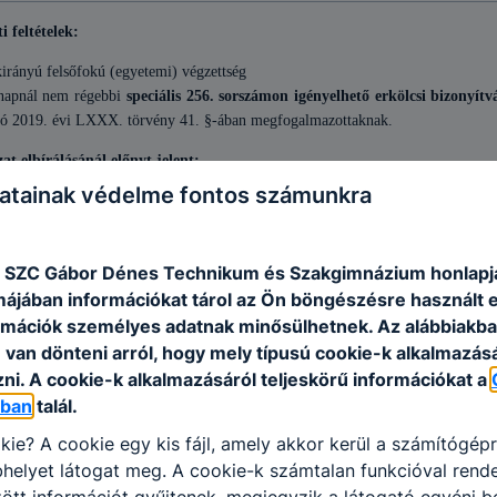
i feltételek:
kirányú felsőfokú (egyetemi) végzettség
napnál nem régebbi
speciális 256. sorszámon igényelhető erkölcsi bizonyít
ló 2019. évi LXXX. törvény 41. §-ában megfogalmazottaknak.
at elbírálásánál előnyt jelent:
atainak védelme fontos számunkra
atói/pedagógusi tapasztalat
ol nyelv és irodalom szakos végzettség
ázat részeként benyújtandó iratok, igazolások:
 SZC Gábor Dénes Technikum és Szakgimnázium honlapj
rmájában információkat tárol az Ön böngészésre használt 
kmai önéletrajz, motivációs levél
rmációk személyes adatnak minősülhetnek. Az alábbiakb
zettséget és/vagy képzettséget igazoló okiratok másolata
van dönteni arról, hogy mely típusú cookie-k alkalmazásá
ölcsi bizonyítvány
ni. A cookie-k alkalmazásáról teljeskörű információkat a
latkozat a pályázó hozzájárulásáról, hogy a pályázatban szereplő adatokat a
nlapon elérhető) felhatalmazott személyek megismerhessék
óban
talál.
ábbá minden olyan irat, amelyet a pályázó a pályázat szempontjából fontosnak t
kie? A cookie egy kis fájl, amely akkor kerül a számítógép
helyet látogat meg. A cookie-k számtalan funkcióval rend
yelv és irodalom tantárgyak tanítása minden évfolyamon.
tt információt gyűjtenek, megjegyzik a látogató egyéni beá