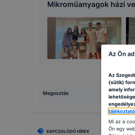
Mikroműanyagok házi v
Az Ön ad
Az Szegedi
(sütik) fo
amely info
Megosztás
lehetősége 
engedélyez
tájékoztat
Mi az a coo
Ön egy web
KAPCSOLÓDÓ HÍREK