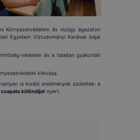
os Környezetvédelem és vízügy ágazaton
álati Egyetem Víztudományi Karának bajai
minőség-védelem és a talajtan gyakorlati
rnyezetvédelmi kihívása.
enyen is kiváló eredmények születtek: a
 csapata különdíjat
nyert.