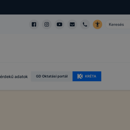
érdekű adatok
GD Oktatási portál
KRÉTA