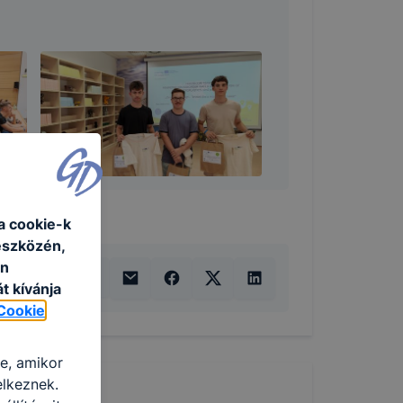
a cookie-k
eszközén,
an
t kívánja
Cookie
re, amikor
elkeznek.