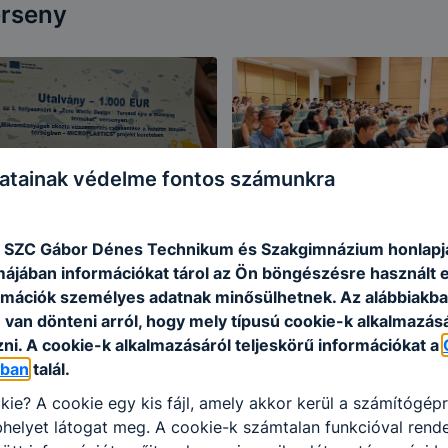
erseny
atainak védelme fontos számunkra
 SZC Gábor Dénes Technikum és Szakgimnázium honlapj
rmájában információkat tárol az Ön böngészésre használt 
rmációk személyes adatnak minősülhetnek. Az alábbiakb
van dönteni arról, hogy mely típusú cookie-k alkalmazásá
ni. A cookie-k alkalmazásáról teljeskörű információkat a
óban
talál.
kie? A cookie egy kis fájl, amely akkor kerül a számítógép
helyet látogat meg. A cookie-k számtalan funkcióval rend