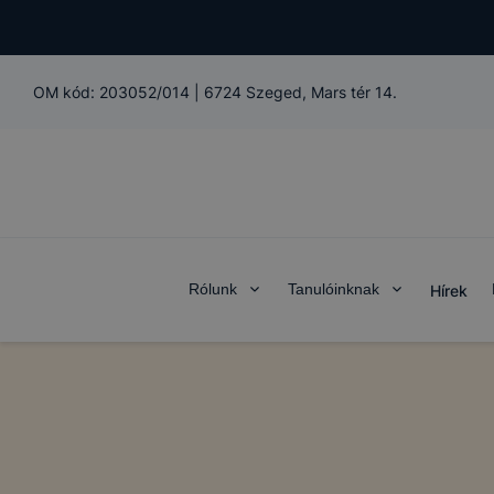
OM kód:
203052/014
|
6724 Szeged, Mars tér 14.
Rólunk
Tanulóinknak
Hírek