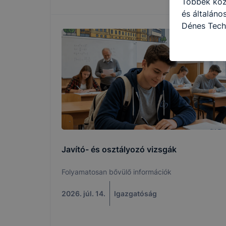
Többek közö
és általán
Dénes Tech
használja: 
honlapot -a
használja l
felhasználó
Hogyan elle
böngésző en
böngésző a
általában m
honlapunk 
tétele, a c
Javító- és osztályozó vizsgák
előfordulha
teljes körű
Folyamatosan bővülő információk
böngészőjé
2026. júl. 14.
Igazgatóság