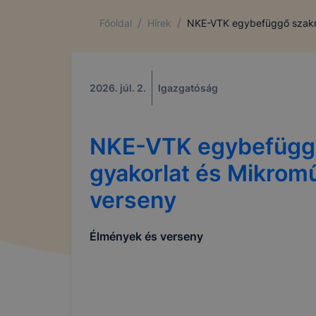
/
/
Főoldal
Hírek
NKE-VTK egybefüggő szakm
2026. júl. 2.
Igazgatóság
NKE-VTK egybefügg
gyakorlat és Mikrom
verseny
Élmények és verseny