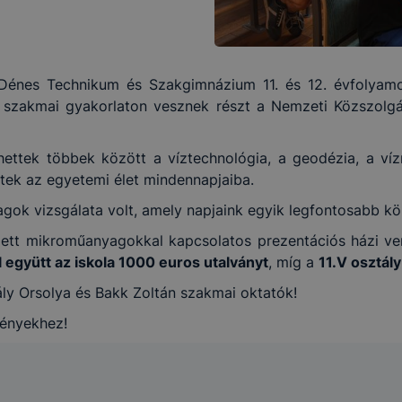
énes Technikum és Szakgimnázium 11. és 12. évfolyam
ő szakmai gyakorlaton vesznek részt a Nemzeti Közszolg
ttek többek között a víztechnológia, a geodézia, a víz
rtek az egyetemi élet mindennapjaiba.
gok vizsgálata volt, amely napjaink egyik legfontosabb kö
tt mikroműanyagokkal kapcsolatos prezentációs házi vers
l együtt az iskola 1000 euros utalványt
, míg a
11.V osztály
ály Orsolya és Bakk Zoltán szakmai oktatók!
ményekhez!