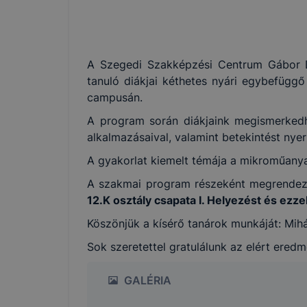
A Szegedi Szakképzési Centrum Gábor D
tanuló diákjai kéthetes nyári egybefügg
campusán.
A program során diákjaink megismerkedhe
alkalmazásaival, valamint betekintést nye
A gyakorlat kiemelt témája a mikroműanya
A szakmai program részeként megrendeze
12.K osztály csapata I. Helyezést és ezze
Köszönjük a kísérő tanárok munkáját: Mih
Sok szeretettel gratulálunk az elért ered
GALÉRIA