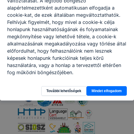
változtatását. A legtöbb böngésző
alapértelmezettként automatikusan elfogadja a
cookie-kat, de ezek általában megváltoztathatók.
Felhívjuk figyelmét, hogy mivel a cookie-k célja
honlapunk használhatóságának és folyamatainak
megkönnyítése vagy lehetővé tétele, a cookie-k
alkalmazásának megakadályozása vagy törlése által
Partnereink
előfordulhat, hogy felhasználóink nem lesznek
képesek honlapunk funkcióinak teljes körű
használatára, vagy a honlap a tervezettől eltérően
fog működni böngészőjében.
További lehetőségek
Mindet elfogadom