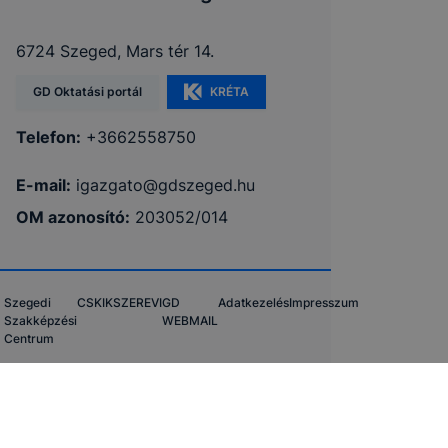
6724 Szeged, Mars tér 14.
GD Oktatási portál
KRÉTA
Telefon:
+3662558750
E-mail:
igazgato@gdszeged.hu
OM azonosító:
203052/014
Szegedi
CSKIK
SZEREVI
GD
Adatkezelés
Impresszum
Szakképzési
WEBMAIL
Centrum