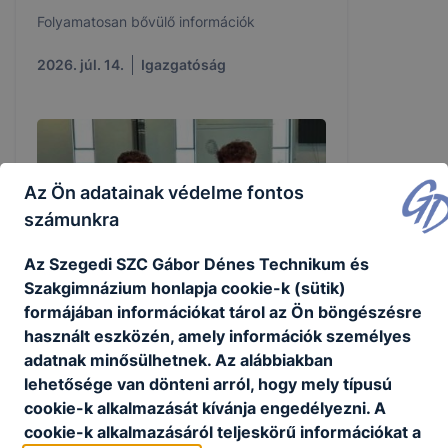
Folyamatosan bővülő információk
2026. júl. 14.
Igazgatóság
Az Ön adatainak védelme fontos
számunkra
Az Szegedi SZC Gábor Dénes Technikum és
Szakgimnázium honlapja cookie-k (sütik)
formájában információkat tárol az Ön böngészésre
használt eszközén, amely információk személyes
Déri András (9.L) a VB felkészülési
adatnak minősülhetnek. Az alábbiakban
keretben!
lehetősége van dönteni arról, hogy mely típusú
cookie-k alkalmazását kívánja engedélyezni. A
U16 vízilabda világbajnokság
cookie-k alkalmazásáról teljeskörű információkat a