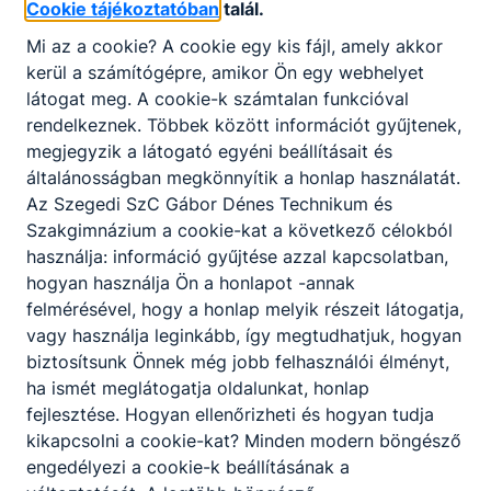
Cookie tájékoztatóban
talál.
2026. júl. 12.
Igazgatóság
Mi az a cookie? A cookie egy kis fájl, amely akkor
kerül a számítógépre, amikor Ön egy webhelyet
látogat meg. A cookie-k számtalan funkcióval
rendelkeznek. Többek között információt gyűjtenek,
megjegyzik a látogató egyéni beállításait és
általánosságban megkönnyítik a honlap használatát.
Az Szegedi SzC Gábor Dénes Technikum és
Szakgimnázium a cookie-kat a következő célokból
használja: információ gyűjtése azzal kapcsolatban,
hogyan használja Ön a honlapot -annak
felmérésével, hogy a honlap melyik részeit látogatja,
vagy használja leginkább, így megtudhatjuk, hogyan
NKE-VTK egybefüggő szakmai
biztosítsunk Önnek még jobb felhasználói élményt,
gyakorlat és Mikroműanyagok házi
ha ismét meglátogatja oldalunkat, honlap
verseny
fejlesztése. Hogyan ellenőrizheti és hogyan tudja
kikapcsolni a cookie-kat? Minden modern böngésző
Élmények és verseny
engedélyezi a cookie-k beállításának a
2026. júl. 2.
Igazgatóság