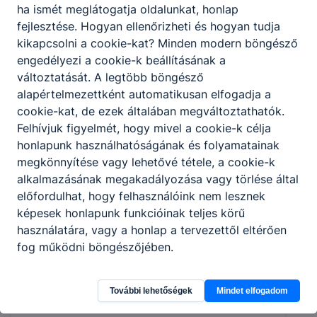
ha ismét meglátogatja oldalunkat, honlap
fejlesztése. Hogyan ellenőrizheti és hogyan tudja
kikapcsolni a cookie-kat? Minden modern böngésző
engedélyezi a cookie-k beállításának a
Javító- és osztályozó vizsgák
változtatását. A legtöbb böngésző
alapértelmezettként automatikusan elfogadja a
Folyamatosan bővülő információk
cookie-kat, de ezek általában megváltoztathatók.
2026. júl. 14.
Igazgatóság
Felhívjuk figyelmét, hogy mivel a cookie-k célja
honlapunk használhatóságának és folyamatainak
megkönnyítése vagy lehetővé tétele, a cookie-k
alkalmazásának megakadályozása vagy törlése által
előfordulhat, hogy felhasználóink nem lesznek
képesek honlapunk funkcióinak teljes körű
használatára, vagy a honlap a tervezettől eltérően
fog működni böngészőjében.
További lehetőségek
Mindet elfogadom