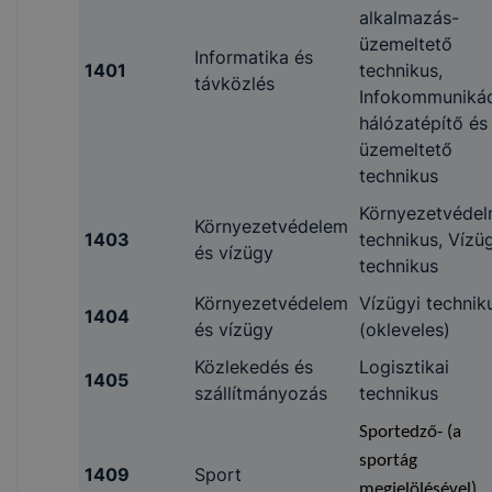
alkalmazás-
üzemeltető
Informatika és
1401
technikus,
távközlés
Infokommuniká
hálózatépítő és
üzemeltető
technikus
Környezetvédel
Környezetvédelem
1403
technikus, Vízü
és vízügy
technikus
Környezetvédelem
Vízügyi technik
1404
és vízügy
(okleveles)
Közlekedés és
Logisztikai
1405
szállítmányozás
technikus
Sportedző- (a
sportág
1409
Sport
megjelölésével),