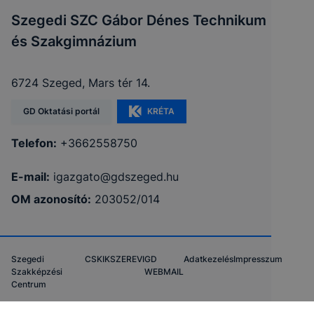
Szegedi SZC Gábor Dénes Technikum
és Szakgimnázium
6724 Szeged, Mars tér 14.
GD Oktatási portál
KRÉTA
Telefon:
+3662558750
E-mail:
igazgato@gdszeged.hu
OM azonosító:
203052/014
Szegedi
CSKIK
SZEREVI
GD
Adatkezelés
Impresszum
Szakképzési
WEBMAIL
Centrum