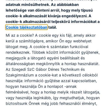
adatnak minősülhetnek. Az alábbiakban
lehetősége van dönteni arról, hogy mely típusú
cookie-k alkalmazását kívánja engedélyezni. A
cookie-k alkalmazásáról teljeskörű információkat a
Megosztás
Cookie tájékoztatóban
talál.
Mi az a cookie? A cookie egy kis fájl, amely akkor
kerül a számítógépre, amikor Ön egy webhelyet
látogat meg. A cookie-k számtalan funkcióval
rendelkeznek. Többek között információt gyűjtenek,
KAPCSOLÓDÓ HÍREK
megjegyzik a látogató egyéni beállításait és
általánosságban megkönnyítik a honlap használatát.
Az Szegedi SzC Gábor Dénes Technikum és
Szakgimnázium a cookie-kat a következő célokból
használja: információ gyűjtése azzal kapcsolatban,
hogyan használja Ön a honlapot -annak
felmérésével, hogy a honlap melyik részeit látogatja,
vagy használja leginkább, így megtudhatjuk, hogyan
biztosítsunk Önnek még jobb felhasználói élményt,