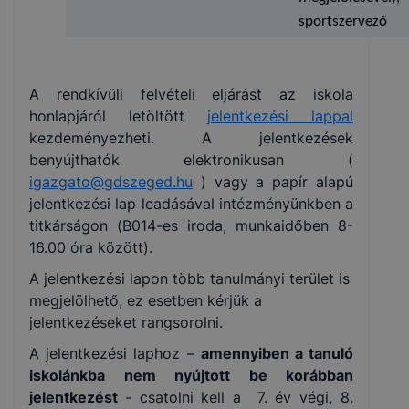
sportszervező
A rendkívüli felvételi eljárást az iskola
honlapjáról letöltött
jelentkezési lappal
kezdeményezheti. A jelentkezések
benyújthatók elektronikusan (
igazgato@gdszeged.hu
) vagy a papír alapú
jelentkezési lap leadásával intézményünkben a
titkárságon (B014-es iroda, munkaidőben 8-
16.00 óra között).
A jelentkezési lapon több tanulmányi terület is
megjelölhető, ez esetben kérjük a
jelentkezéseket rangsorolni.
A jelentkezési laphoz –
amennyiben a tanuló
iskolánkba nem nyújtott be korábban
jelentkezést
- csatolni kell a 7. év végi, 8.