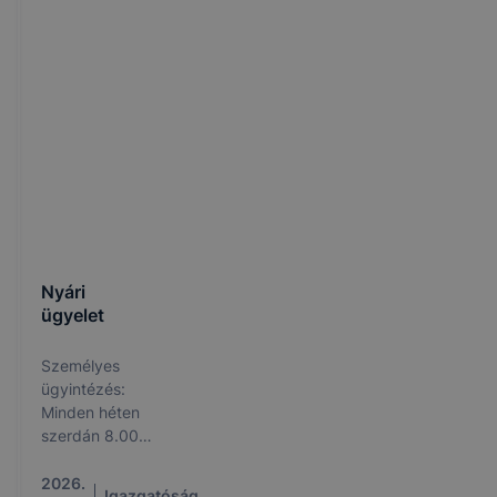
Nyári
ügyelet
Személyes
ügyintézés:
Minden héten
szerdán 8.00
és 15:00 óra
között
2026.
Igazgatóság