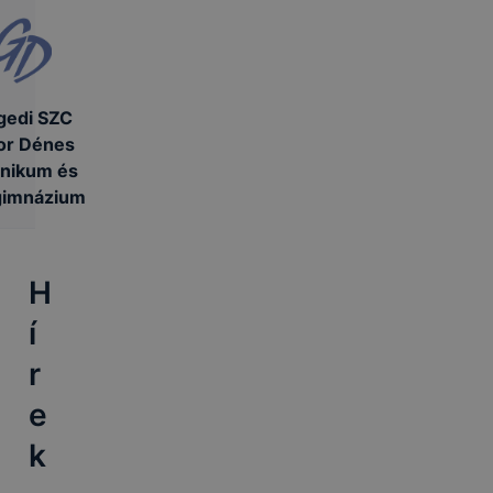
gedi SZC
or Dénes
nikum és
gimnázium
H
í
r
e
k